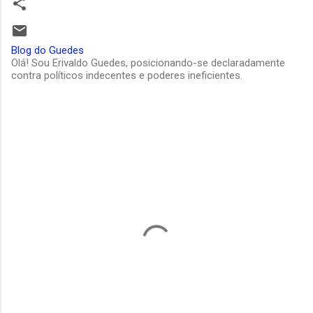
Blog do Guedes
Olá! Sou Erivaldo Guedes, posicionando-se declaradamente
contra políticos indecentes e poderes ineficientes.
C
o
m
e
n
t
á
r
i
o
s