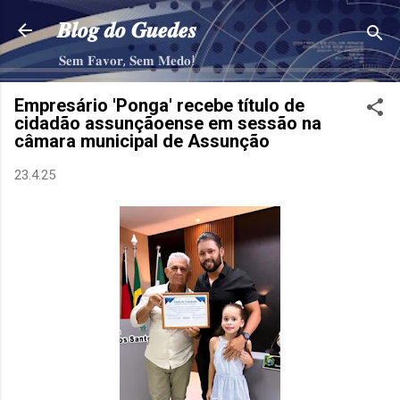
Pular para o conteúdo principal
𝑩𝒍𝒐𝒈 𝒅𝒐 𝑮𝒖𝒆𝒅𝒆𝒔
𝐒𝐞𝐦 𝐅𝐚𝐯𝐨𝐫, 𝐒𝐞𝐦 𝐌𝐞𝐝𝐨!
Empresário 'Ponga' recebe título de
cidadão assunçãoense em sessão na
câmara municipal de Assunção
23.4.25