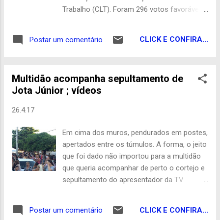
desembargador, mas até a publicação desta
Trabalho (CLT). Foram 296 votos favoráveis
matéria a solicitação não foi atendida.
e 177 contrários. Os parlamentares terão
Redação co Portal Correio
agora que analisar destaques para que o
CLICK E CONFIRA...
Postar um comentário
projeto possa seguir para análise do Senado
Federal. Oito dos doze parlamentares da
bancada da Paraíba acompanharam a
Multidão acompanha sepultamento de
maioria. Foram eles: Efraim Filho (DEM),
Jota Júnior ; vídeos
Pedro Cunha Lima (PSDB), Rômulo Gouveia
(PSD), Hugo Motta (PMDB), André Amaral
26.4.17
(PMDB), Benjamin Maranhão (SD), Aguinaldo
Ribeiro (PP) e Wilson Filho (PTB). Somente
Em cima dos muros, pendurados em postes,
os deputados federais Veneziano Vital
apertados entre os túmulos. A forma, o jeito
(PMDB) e Luiz Couto (PT) ficaram contra o
que foi dado não importou para a multidão
texto-base. Damião Feliciano (PDT) e
que queria acompanhar de perto o cortejo e
Wellington Roberto (PR) não compareceram
sepultamento do apresentador da TV
à votação. Uma das principais mudanças
Correio e ex-prefeito de Bayeux, Jota Júnior,
instituídas com o texto é a permissão para
para dar seu último adeus àquele que
que o acordado entre empresas e sindicatos
CLICK E CONFIRA...
Postar um comentário
conquistou uma legião de fãs por todos os