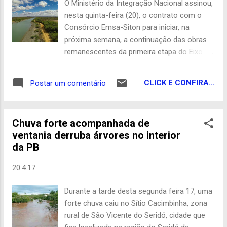
O Ministério da Integração Nacional assinou,
esgotamento sanitário, entre outros
nesta quinta-feira (20), o contrato com o
assuntos. O assunto mais esperado por
Consórcio Emsa-Siton para iniciar, na
todos ,era o da festa de emancipação
próxima semana, a continuação das obras
política do município, próximo dia 29 de abril
remanescentes da primeira etapa do Eixo
do corrente ano ,onde Assunção completará
Norte do Projeto de Integração do Rio São
23 anos de independência. Indagado sobre
Francisco. O valor pactuado da obra é de R$
quem de fato seriam as atrações da
CLICK E CONFIRA...
Postar um comentário
516,84 milhões. Segundo o ministério, a
festividade ,Vogel foi bem enfático: " Não
previsão é de que as águas do Rio São
farei festa, o din...
Francisco corram pelas estruturas físicas de
Chuva forte acompanhada de
todo o eixo norte e cheguem ao Ceará até o
ventania derruba árvores no interior
final de 2017, beneficiando um total de 7
da PB
milhões de moradores do Ceará, Rio Grande
do Norte e Paraíba. “O passo seguinte do
20.4.17
processo será a publicação do Extrato de
Contrato entre o ministério e o consórcio no
Durante a tarde desta segunda feira 17, uma
Diário Oficial da União. Após essa
forte chuva caiu no Sítio Cacimbinha, zona
formalização, será assinada a Ordem de
rural de São Vicente do Seridó, cidade que
Serviço para início das obras”, informou o