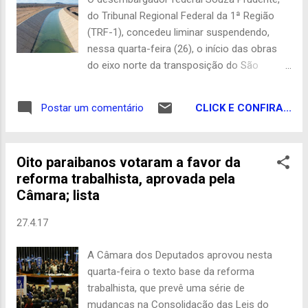
policiais não souberam informar se o grupo
do Tribunal Regional Federal da 1ª Região
conseguiu levar o dinheiro do cofre, nem
(TRF-1), concedeu liminar suspendendo,
para qual destino eles fugiram após a ação.
nessa quarta-feira (26), o início das obras
Rondas estão sendo realizadas neste
do eixo norte da transposição do São
momento para tentar identificar os
Francisco. Segundo o ‘Blog do Elvis’, no
suspeitos. G1 PB
NE10 , a liminar foi solicitada a pedido da
CLICK E CONFIRA...
Postar um comentário
Construtora Passarelli, que perdeu a
licitação. A construtora afirmou que a
proposta vencedora foi a mais cara e
Oito paraibanos votaram a favor da
questionou na Justiça uma mudança no
reforma trabalhista, aprovada pela
edital que resultou em sua eliminação, por
Câmara; lista
falta de capacidade técnica. Ainda segundo
o blog, o Ministério da Integração Nacional
27.4.17
informou que vai recorrer da decisão assim
que for notificado. O Portal Correio
A Câmara dos Deputados aprovou nesta
encontrou em contato com a assessoria de
quarta-feira o texto base da reforma
comunicação do TRF-1 para que o órgão
trabalhista, que prevê uma série de
informasse detalhes da decisão do
mudanças na Consolidação das Leis do