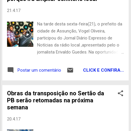
fiscalização inclusive à noite”, disse. João
21.4.17
avisou que a fiscalização continuará sendo
feita de surpresa e quem for flagrado
Na tarde desta sexta-feira(21), o prefeito da
furtando água responderá pelo crime na
cidade de Assunção, Vogel Oliveira,
Justiça. Ele disse ainda que entre Monteiro e
participou do Jornal Diário Expresso de
Boqueirão está proibido qualquer projeto de
Notícias da rádio local ,apresentado pelo o
irrigação. O presidente da Aesa ressaltou
jornalista Erivaldo Guedes. Na oportunidade
que até a liberação da água para produção
o gestor falou dos seus 4 primeiros meses
agrícola haverá um espaço de tempo muito
a frente do executivo municipal, entre outros
grande. Citou como exemplo a situação dos
CLICK E CONFIRA...
Postar um comentário
assuntos destacados, a questão do
açudes de Ca...
fardamento escolar municipal que há mais
de 2 anos o alunado estar sem receber,
Obras da transposição no Sertão da
indagado sobre o assunto, Vogel falou que
PB serão retomadas na próxima
este ano o alunado receberá o fardamento
semana
,e que foi um erro da gestão de Rafael
Oliveira ,foi discutido também sobre
20.4.17
algumas ruas que no momento estão sendo
calçadas mesmo sem a rede de