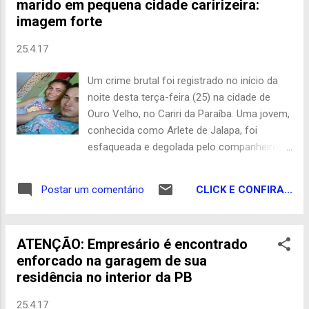
marido em pequena cidade caririzeira:
com a participação de agricultores
imagem forte
familiares. O evento serviu para que os
técnicos esclarecessem sobre o cultivo
25.4.17
desta planta que se adapta em todas as
regiões do Nordeste e, de modo especial no
Um crime brutal foi registrado no início da
semiárido, onde é usada como
noite desta terça-feira (25) na cidade de
suplementação alimentar dos rebanhos em
Ouro Velho, no Cariri da Paraíba. Uma jovem,
período de seca. Uma das vantagens do
conhecida como Arlete de Jalapa, foi
cultivo do mandacaru sem espinhos está na
esfaqueada e degolada pelo companheiro
possibilidade de ser plantado consorciado
dentro de casa após uma discussão entre
com gravatá e palma forrageira resistente à
eles. O acusado foi identificado como sendo
cochonilha. Após o evento, a partir da
CLICK E CONFIRA...
Postar um comentário
Douglas, conhecido como Galeguinho. A
manifestação de interesse dos agricultores,
vítima e mulher do suspeito tinha apenas 23
surgiu uma demanda de três mi...
anos e dois filhos. A Polícia Civil está no
ATENÇÃO: Empresário é encontrado
local investigando mais detalhes desse
enforcado na garagem de sua
brutal crime e a PM está em busca do
residência no interior da PB
criminoso. Com De Olho no Cariri
25.4.17