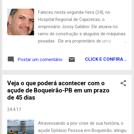
Faleceu nesta segunda-feira (24), no
Hospital Regional de Cajazeiras, o
empresário Jossy Galdino. Ele atuava no
ramo de construção e aluguéis de máquinas
pesadas. Ele era proprietário de uma
madeireira na cidade de Cachoeira dos
Índios. O empresário foi encontrado
CLICK E CONFIRA...
Postar um comentário
enforcado na garagem da sua residência,
em Cachoeira dos Índios e socorrido ainda
com vida ao HRC, mas não resistiu e
Veja o que poderá acontecer com o
faleceu. A Polícia Militar foi acionada para o
açude de Boqueirão-PB em um prazo
local e a hipótese é de suicídio. O corpo do
de 45 dias
empresário será encaminhado ao IML da
cidade de Patos. Blog do Ângelo Lima
24.4.17
Atravessando a pior crise de sua história, o
açude Epitácio Pessoa em Boqueirão, atingiu