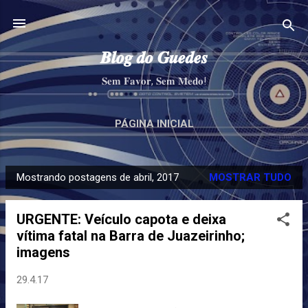
Pular para o conteúdo principal
𝑩𝒍𝒐𝒈 𝒅𝒐 𝑮𝒖𝒆𝒅𝒆𝒔
𝐒𝐞𝐦 𝐅𝐚𝐯𝐨𝐫, 𝐒𝐞𝐦 𝐌𝐞𝐝𝐨!
PÁGINA INICIAL
Mostrando postagens de abril, 2017
MOSTRAR TUDO
P
o
URGENTE: Veículo capota e deixa
s
vítima fatal na Barra de Juazeirinho;
t
imagens
a
g
29.4.17
e