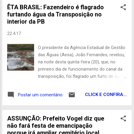
população Assunçãoense, e dará as mãos
ÊTA BRASIL: Fazendeiro é flagrado
literalmente ,juntamente com todo o grupo
furtando água da Transposição no
em busca de melhorias para Assunção, sem
interior da PB
distinção de bandeira partidária. Antônio
Martiniano, falou que esta decisão do grupo
22.4.17
apoiar Genival Matias, seria pela a
proximidade que o parlamentar tem com
O presidente da Agência Estadual de Gestão
Assunção, e que aquela reunião não se
das Águas (Aesa), João Fernandes, revelou,
tratava de acordos políticos entre
na noite desta quinta-feira (20), que, no
vereadores e Genival, mas sim
primeiro dia de funcionamento do canal da
compromisso com o povo Assunçãoense. "
transposição, foi flagrado um furto de água
Esse grupo é um grupo unido pela a
por um fazendeiro, entre os municípios de
mudança, sem interesses pessoais ,sem
Boqueirão e Cabaceiras. O suspeito teria
interesses financeiros, o que existe aqui, é
CLICK E CONFIRA...
Postar um comentário
feito um pequeno canal, que desviava água
um compromisso assumido de homens e
da transposição para encher um barreiro em
mulheres do nosso município ",pontou...
sua propriedade. Segundo ele, já foram
ASSUNÇÃO: Prefeito Vogel diz que
tomadas as providências. “A Aesa e outros
não fará festa de emancipação
órgãos do estado reforçarão a segurança e
porque irá ampliar cemitério local
a fiscalização em todo o trajeto. Já fizemos