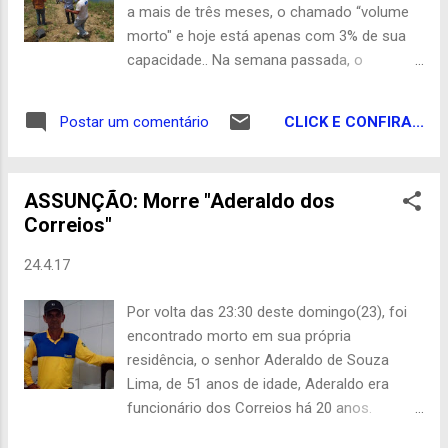
a mais de três meses, o chamado “volume
morto" e hoje está apenas com 3% de sua
capacidade.. Na semana passada, o
manancial, responsável pelo abastecimento
de Campina Grande e mais 18 municípios do
CLICK E CONFIRA...
Postar um comentário
Compartimento da Borborema, começou a
receber as águas do Rio São Francisco.
Com isso, a perspectiva é que em breve
ASSUNÇÃO: Morre "Aderaldo dos
Boqueirão saia do volume morto, quando a
Correios"
Companhia de Águas e Esgotos da Paraíba
(CAGEPA), deverá interromper o
24.4.17
racionamento em Campina Grande. De
acordo com o presidente da Agência
Por volta das 23:30 deste domingo(23), foi
Executiva de Gestão das Águas do Estado
encontrado morto em sua própria
da Paraíba (Aesa), João Fernandes, em um
residência, o senhor Aderaldo de Souza
período de 30 a 45 dias o Açude Epitácio
Lima, de 51 anos de idade, Aderaldo era
Pessoa, em Boqueirão, deverá sair do
funcionário dos Correios há 20 anos.
chamado volume morto. Segundo ele, as
Acreditar-se que a vítima tenha sofrido um
águas da Transposição do São Francisco