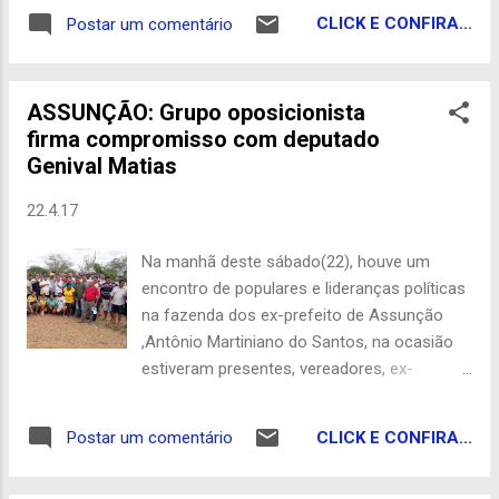
ataque cardíaco, a população de Assunção
chegaram ao açude de Boqueirão na última
CLICK E CONFIRA...
Postar um comentário
lamenta o ocorrido, pois a vítima era
terça-feira (18), por volta das 20 horas,
admirado por muitos na cidade. "Aderaldo
como era previsto pela Aesa. "Agora estas
dos Correios" como era conhecido,
águas estão seguindo seu cur...
ASSUNÇÃO: Grupo oposicionista
trabalhou como carteiro em Campina
firma compromisso com deputado
Grande, mas atualmente trabalhava em sua
Genival Matias
cidade natal ,Assunção. A qualquer
momento mais detalhes... Redação
22.4.17
Na manhã deste sábado(22), houve um
encontro de populares e lideranças políticas
na fazenda dos ex-prefeito de Assunção
,Antônio Martiniano do Santos, na ocasião
estiveram presentes, vereadores, ex-
vereadores e centenas de pessoas, além do
deputado estadual Genival Matias. Genival
CLICK E CONFIRA...
Postar um comentário
Matias em seu discuso, afirmou que fará o
possível e o impossível em prol da