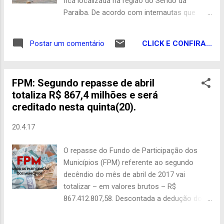
fica localizada na região do Seridó da
ministério. As obras do eixo norte estão
Paraíba. De acordo com internautas que
paralisadas desde junho de 2016, quando a
participam do grupo São Vicente Agora, a
construtora Mendes Júnior comunicou
chuva iniciou no meio da tarde e foi até à
incapacidade técnica e financeira de concluir
CLICK E CONFIRA...
Postar um comentário
noite. O rio que passa pela comunidade e vai
os serviços. Portal Co...
desaguar no Açude Boqueirão de Parelhas,
no Estado do Rio Grande do Norte recebeu
FPM: Segundo repasse de abril
bastante água e, por algumas horas, pela
totaliza R$ 867,4 milhões e será
estrada vicinal que corta o rio e liga a
creditado nesta quinta(20).
comunidade à cidade ficou impossibilitada
de trafegar. A comunidade, que fica a 18 km
20.4.17
do centro da cidade e faz divisa com os
municípios de Juazeirinho - PB e Tenório -
O repasse do Fundo de Participação dos
PB, recebeu um grande volume de água.
Municípios (FPM) referente ao segundo
Segundo um morador relatou à reportagem
decêndio do mês de abril de 2017 vai
do São Vicente Agora, a chuva foi
totalizar – em valores brutos – R$
acompanhada de forte ventania, que
867.412.807,58. Descontada a dedução do
derrubou árvores e atingiu postes da rede
Fundo de Manutenção e Desenvolvimento da
elétrica, mas ninguém ficou ferido. Também
Educação Básica e de Valorização dos