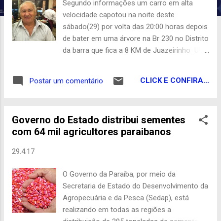
n
Segundo informações um carro em alta
s
velocidade capotou na noite deste
sábado(29) por volta das 20:00 horas depois
de bater em uma árvore na Br 230 no Distrito
da barra que fica a 8 KM de Juazeirinho Um
homem conhecido por Paulo que é casado
com uma tia da ex vereadora Níbia Costa
CLICK E CONFIRA...
Postar um comentário
faleceu na hora O corpo permanece no local
á espera da PRF e do IPC ( instituto de
polícia científica) para fazer a remoção onde
Governo do Estado distribui sementes
será levado a Campina Grande para ser feita
com 64 mil agricultores paraibanos
a necropsia. Com Wellington Farias
29.4.17
O Governo da Paraíba, por meio da
Secretaria de Estado do Desenvolvimento da
Agropecuária e da Pesca (Sedap), está
realizando em todas as regiões a