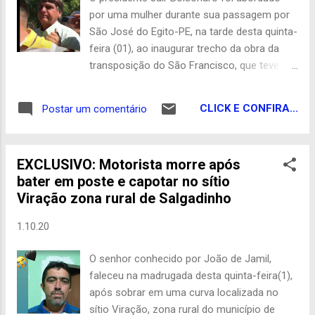
Floresta-CE acontece pela plataforma
por uma mulher durante sua passagem por
@mycujoo. Com Heleno Lima
São José do Egito-PE, na tarde desta quinta-
feira (01), ao inaugurar trecho da obra da
transposição do São Francisco, que teve
ponta pé inicial no governo do ex-presidente
Lula. Filmaram tudo e o vídeo acabou
CLICK E CONFIRA...
Postar um comentário
viralizando nas redes sociais, já que a
mulher chamou a atenção de Bolsonaro
para que ele chegasse perto dela, quando,
EXCLUSIVO: Motorista morre após
ao se aproximar, a mulher reclamou sobre o
bater em poste e capotar no sítio
preço do arroz, afirmando: “baixe o quilo do
Viração zona rural de Salgadinho
arroz, baixe o quilo do arroz”. Bolsonaro se
aproximou acreditando que era um elogio,
1.10.20
mas ao ouvir o teor, saiu de perto. Após sair
pela tangente, Bolsonaro escutou o afago
O senhor conhecido por João de Jamil,
de um eleitor diante do calor que fazia no
faleceu na madrugada desta quinta-feira(1),
local, que acabou ficando registrado no
após sobrar em uma curva localizada no
vídeo: “coloquem o homem na sobra”. Veja
sítio Viração, zona rural do município de