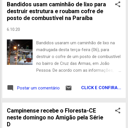
Bandidos usam caminhão de lixo para
Wallber estão tecnicamente empatados na
destruir estrutura e roubam cofre de
margem de erro. A pesquisa foi registrada
posto de combustível na Paraíba
no Tribunal Regional Eleitoral (TRE-PB),
encomendada pela TV Cabo Branco. A
6.10.20
pesquisa foi realizada entre os dias 3 a 4 de
outubro de 2020. Foram entrevistadas 602
Bandidos usaram um caminhão de lixo na
pessoas na cidade em João Pessoa. A
madrugada desta terça-feira (06), para
margem de erro é de 4 pontos percentuais,
destruir o cofre de um posto de combustível
para mais ou para menos. O índice de
no bairro de Cruz das Armas, em João
confiabilidade da pesquisa é de 95%. Confira
Pessoa. De acordo com as informações,
os números dos candidatos abaixo (em
quatro homens chegaram ao posto de
ordem alfabética): Anísio Maia (PT): 1%
combustível, localizado ao lado do Mercado
Camilo Duarte (PCO): Menos de 1%. Carlos
CLICK E CONFIRA...
Postar um comentário
de Oitizeiro em um caminhão de lixo. Eles
Monteiro (Rede): ...
retiraram as grades que fechavam o
estabelecimento comercial e usaram o
Campinense recebe o Floresta-CE
veículo em marcha à ré para quebrar toda a
neste domingo no Amigão pela Série
estrutura onde estava o cofre e um dos
D
caixas do posto de combustível. Os