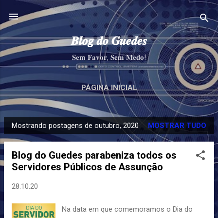
Pular para o conteúdo principal
𝑩𝒍𝒐𝒈 𝒅𝒐 𝑮𝒖𝒆𝒅𝒆𝒔
𝐒𝐞𝐦 𝐅𝐚𝐯𝐨𝐫, 𝐒𝐞𝐦 𝐌𝐞𝐝𝐨!
PÁGINA INICIAL
Mostrando postagens de outubro, 2020
MOSTRAR TUDO
P
o
Blog do Guedes parabeniza todos os
s
Servidores Públicos de Assunção
t
a
28.10.20
g
e
Na data em que comemoramos o Dia do