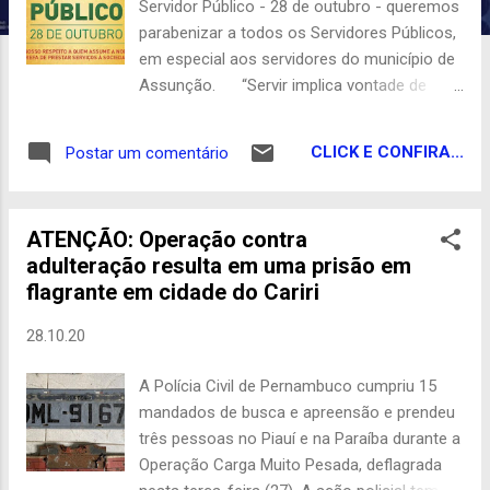
n
Servidor Público - 28 de outubro - queremos
s
parabenizar a todos os Servidores Públicos,
em especial aos servidores do município de
Assunção. “Servir implica vontade de
realizar, ter compromisso, ética e
responsabilidade. Servir dignifica e faz a
CLICK E CONFIRA...
Postar um comentário
todos orgulhosos do que se ajuda a
construir com dedicação e competência,
principalmente onde os resultados forem
ATENÇÃO: Operação contra
para o bem público"! Parabéns Servidor
adulteração resulta em uma prisão em
Público pelo seu dia. Homenagem do Blog
flagrante em cidade do Cariri
do Guedes - 2020
28.10.20
A Polícia Civil de Pernambuco cumpriu 15
mandados de busca e apreensão e prendeu
três pessoas no Piauí e na Paraíba durante a
Operação Carga Muito Pesada, deflagrada