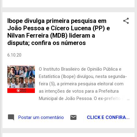
entre a prefeitura e empresas para o
meio da pista, vindo a capotar. Apesar do
fornecimento de merenda escolar. Até
estrago no veículo, o motorista do veículo
agora, nenhum dos servidores investigados
Ibope divulga primeira pesquisa em
não ficou ferido. O animal morreu com o
foi denunciado pelo MPF. A expect...
João Pessoa e Cícero Lucena (PP) e
impacto e não se sabe se havia mais de um
Nilvan Ferreira (MDB) lideram a
animal na rodovia no momento do acidente.
disputa; confira os números
Acidentes envolvendo animais soltos em
torno da BR-412 vem se tornando
6.10.20
frequentes na região do Cariri paraibano,
deixando grandes transtornos e percas
O Instituto Brasileiro de Opinião Pública e
irreparáveis. Blog do Guedes Com De Olho
Estatística (Ibope) divulgou, nesta segunda-
no Cariri
feira (5), a primeira pesquisa eleitoral com
as intenções de votos para a Prefeitura
Municipal de João Pessoa. O ex-prefeito de
João Pessoa Cícero Lucena (PP), com 18%,
e o radialista Nilvan Ferreira (MDB), com 15%,
CLICK E CONFIRA...
Postar um comentário
lideram o levantamento, junto com Ricardo
Coutinho (PSB), com 12% e Wallber Virgolino
(Patriota), com 10%. Cícero, Nilvan, Ricardo e