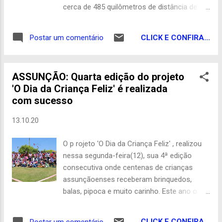
cerca de 485 quilômetros de distância de
João Pessoa, no Sertão do Estado. Policiais
do 13º Batalhão receberam uma denúncia
CLICK E CONFIRA...
Postar um comentário
sobre uma plantação de maconha e tráfico
de drogas e chegaram até uma casa, no
bairro Novo Horizonte, onde a planta estaria
ASSUNÇÃO: Quarta edição do projeto
sendo cultivada. No local, um homem de 36
'O Dia da Criança Feliz' é realizada
anos de idade foi preso. A PM apreendeu 19
com sucesso
pés da planta, além de recipientes com
folhas e sementes. Todo o material e o
13.10.20
suspeito preso foram encaminhados para a
Delegacia da Polícia Civil em Itaporanga. Blog
O p rojeto 'O Dia da Criança Feliz' , realizou
do Guedes Com De Olho no Cariri
nessa segunda-feira(12), sua 4ª edição
consecutiva onde centenas de crianças
assunçãoenses receberam brinquedos,
balas, pipoca e muito carinho. Este ano o
evento foi realizado de forma diferente por
estarmos enfrentado um momento de
CLICK E CONFIRA...
Postar um comentário