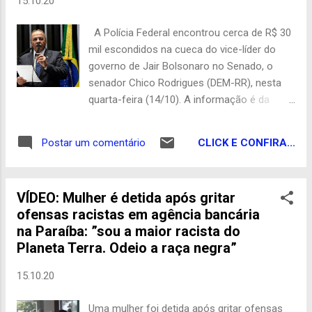
15.10.20
processo eleitoral poderão exercer suas
atividades com segurança, tendo em vista a
A Polícia Federal encontrou cerca de R$ 30
adoção das medidas sanitárias adequadas
mil escondidos na cueca do vice-líder do
que estão sendo acompanhadas de perto
governo de Jair Bolsonaro no Senado, o
pelo desembargador José Ricardo Porto,
senador Chico Rodrigues (DEM-RR), nesta
presidente do TRE-PB”, informou. O TRE-PB
quarta-feira (14/10). A informação é da
recebeu do TSE mais de 233 mil máscaras,
revista Crusoé. Segundo a publicação, parte
95 mil litros de álcool 70%, 45 mil faces
do dinheiro estava escondido entre as
Shields, além de materiais para a
CLICK E CONFIRA...
Postar um comentário
nádegas do parlamentar. O dinheiro foi
sinalização das seções eleitoras. C...
encontrado durante a operação Desvid19,
que apura esquema de desvio de verbas
VÍDEO: Mulher é detida após gritar
públicas destinadas ao combate à pandemia
ofensas racistas em agência bancária
da covid-19 em Roraima. A operação
na Paraíba: ”sou a maior racista do
cumpriu sete mandados de busca e
Planeta Terra. Odeio a raça negra”
apreensão em Boa Vista (RR). Segundo as
apurações da PF, foram desviados cerca de
15.10.20
R$ 20 milhões em emendas parlamentares.
Em nota, o senador disse que não tem
Uma mulher foi detida após gritar ofensas