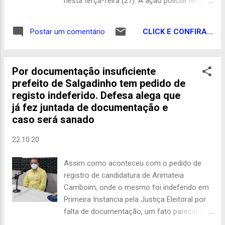
nesta terça-feira (27). A ação policial tem
como objetivo investigar a prática de
adulteração de veículos, lavagem de dinheiro
CLICK E CONFIRA...
Postar um comentário
e de uma suposta sonegação fiscal nos três
estados. Em Picos, no Sul do Piauí, foram
presos um empresário e seu funcionário por
Por documentação insuficiente
porte ilegal de arma de fogo. Com eles,
prefeito de Salgadinho tem pedido de
foram apreendidas seis armas. Sete
registo indeferido. Defesa alega que
mandados de busca e apreensão também
já fez juntada de documentação e
foram cumpridos na cidade piauiense. Já em
caso será sanado
Monteiro, no Cariri da Paraíba, os policiais
prenderam uma pessoa por adulteração de
22.10.20
veículo roubado. Nas cidades de
Tuparetama, Ingazeira e Carnaíba, todas em
Assim como aconteceu com o pedido de
Pernambuco, foram cumpridos mandados
registro de candidatura de Arimateia
de busca e apreensão. “Ao todo, foram
Camboim, onde o mesmo foi indeferido em
cumpridos 15 mandados de busca e
Primeira Instancia pela Justiça Eleitoral por
apreensão, onde ocorreu a fiscalização
falta de documentação, um fato parecido
também da Secretaria de Fazenda do Piauí.
ocorreu com o candidato Marcos Alves