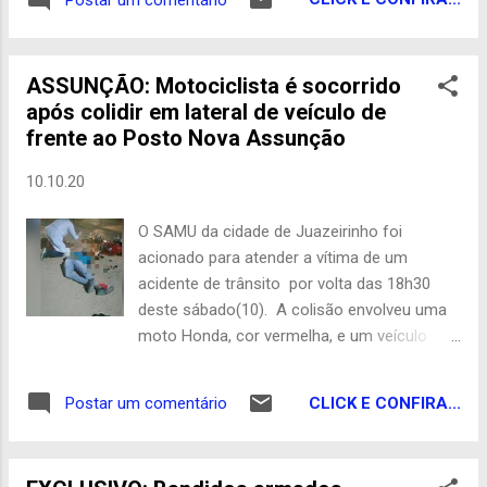
pandemia, onde a equipe de voluntários
saíram as ruas da cidade contemplando a
garotada. Além das crianças da zona
ASSUNÇÃO: Motociclista é socorrido
urbana, os pequeninos do zona rural
após colidir em lateral de veículo de
também receberam, pipocas, brinquedos e
frente ao Posto Nova Assunção
muita atenção de toda equipe organizadora.
Em conversa com nossa reportagem, a
10.10.20
equipe organizadora disse que em 2021 o
evento voltará a ser realizado no local onde
O SAMU da cidade de Juazeirinho foi
as edições passadas foram realizadas, em
acionado para atender a vítima de um
frente a praça Pio Salvador. Redação
acidente de trânsito por volta das 18h30
deste sábado(10). A colisão envolveu uma
moto Honda, cor vermelha, e um veículo
Toyota, amarelo, pertencente a empresa
Tabocas, o acidente ocorreu de frente ao
CLICK E CONFIRA...
Postar um comentário
posto Nova Assunção. Informações
coletadas no local apontam que o condutor
da motocicleta, o jovem conhecido por 'Pelé