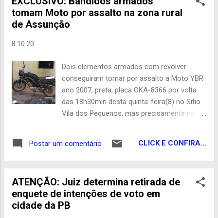
EXCLUSIVO: Bandidos armados
filho de Batista do Gesso' seguia sentido
tomam Moto por assalto na zona rural
conjunto Habitacional, centro da cidade,
de Assunção
quando colidiu na lateral do veículo, que
tentava ultrapassar a pista. 'Pelé' ficou
8.10.20
bastante ferido, recebeu os primeiros
socorros, logo após foi conduzido a
Dois elementos armados com revólver
Campina Grande. Redação
conseguiram tomar por assalto a Moto YBR
ano 2007, preta, placa OKA-8366 por volta
das 18h30min desta quinta-feira(8) no Sitio
Vila dos Pequenos, mas precisamente nas
proximidades do Bar do Cajueiro. O veículo
pertence ao senhor Djair Martiniano,
CLICK E CONFIRA...
Postar um comentário
proprietário do referido Bar, segundo a
vítima, os meliantes chegaram a pé,
armados, obrigando o mesmo a deitar no
ATENÇÃO: Juiz determina retirada de
chão. Mediante ameaça, tomaram seu meio
enquete de intenções de voto em
de transporte, depois fugiram para destino
cidade da PB
incerto. Redação