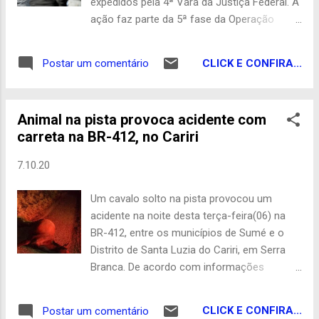
expedidos pela 4ª Vara da Justiça Federal. A
poderão inviabilizar outro direito
ação faz parte da 5ª fase da Operação
fundamental que é o voto? Em outras
Famintos, que investiga fraudes em
palavras, penso que vale mais o voto que a
licitações e na distribuição da merenda
campanha pelo voto. A população, em
CLICK E CONFIRA...
Postar um comentário
escolar em Campina Grande. Três
certas ocasiões, deve ser protegida dela
mandados de busca e apreensão estão
mesma, a exemplo do que ocorre com a ...
sendo cumpridos, dois em residências de
Animal na pista provoca acidente com
Campina Grande e um em Sumé. As
carreta na BR-412, no Cariri
investigações apuram crimes de corrupção
ativa, por parte de empresários, e corrupção
7.10.20
passiva por servidores públicos. A primeira
fase da operação foi deflagrada em julho de
Um cavalo solto na pista provocou um
2019. De lá para cá, 16 empresários já foram
acidente na noite desta terça-feira(06) na
condenados em primeira instância na
BR-412, entre os municípios de Sumé e o
Justiça – entre eles Renan Maracajá,
Distrito de Santa Luzia do Cariri, em Serra
vereador de Campina Grande. Eles
Branca. De acordo com informações
recorreram da decisão ao TRF5. Na
chegadas ao portal De Olho no Cariri, uma
Famintos os investigadores apuram fraudes
carreta que seguia pela rodovia colidiu
em contratos de R$ 25 milhões, firmados
CLICK E CONFIRA...
Postar um comentário
frontalmente com um cavalo que estava no