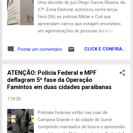
Uma decisão do juiz Diego Garcia Oliveira, da
setembro. Blog do Guedes Com Paraíba Já
27ª Zona Eleitoral, autorizou nesta terça-
feira (06) as polícias Militar e Civil que
apreendam carros que estejam envolvidos
em aglomerações de pessoas durante
eventos partidários nos municípios de
Livramento, Taperoá e Assunção. A decisão
CLICK E CONFIRA...
Postar um comentário
atende a uma solicitação do Ministério
Público Eleitoral em virtude do estado de
calamidade pública provocado pela
ATENÇÃO: Polícia Federal e MPF
pandemia da Covid-19. “A limitação dos atos
deflagram 5ª fase da Operação
de campanha, neste ano de 2020, também
Famintos em duas cidades paraibanas
se impõe para proteger, exatamente, as
próprias eleições. Faltam cerca de quarenta
7.10.20
dias para o primeiro turno do pleito. Pessoas
contaminadas pelo vírus COVID19
Policiais federais estão nas ruas de
certamente não poderão votar. Então, de
Campina Grande e da cidade de Sumé
que adianta permitir aglomeração de
cumprindo mandados de busca e apreensão
pessoas, sabendo que essas aglomerações