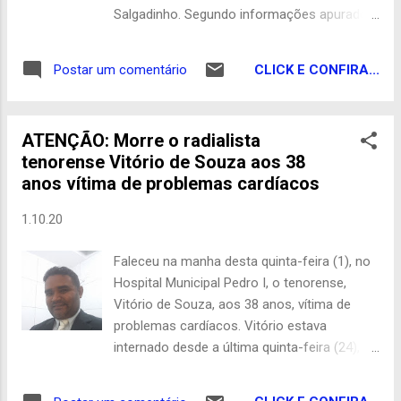
o vídeo: Blog do Guedes Com Cariri Ligado
Salgadinho. Segundo informações apurador
por nossa reportagem, a família da vítima
reside no sítio João Bento. O motorista
CLICK E CONFIRA...
Postar um comentário
sobrou na curva, colidiu em um poste, logo
após capotou, foi socorrido mas não
resistiu aos ferimentos e veio a óbito.
ATENÇÃO: Morre o radialista
Matéria em apuração... Blog do Guedes
tenorense Vitório de Souza aos 38
anos vítima de problemas cardíacos
1.10.20
Faleceu na manha desta quinta-feira (1), no
Hospital Municipal Pedro I, o tenorense,
Vitório de Souza, aos 38 anos, vítima de
problemas cardíacos. Vitório estava
internado desde a última quinta-feira (24),
quando desmaiou em seu veículo na cidade
de Tenório, sua terra natal, e foi socorrido