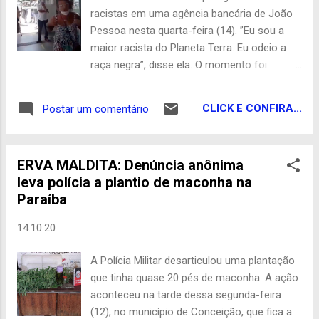
envolvimento com atos ilegais. “A Polícia
racistas em uma agência bancária de João
Federal cumpriu sua parte em fazer buscas
Pessoa nesta quarta-feira (14). ”Eu sou a
em uma investigação na qual meu nome foi
maior racista do Planeta Terra. Eu odeio a
citado. No entanto, tive meu lar invadido por
raça negra”, disse ela. O momento foi
apenas ter feito meu trabalho como
registrado em um vídeo que está circulando
parlamentar, trazendo recursos para o
nas redes sociais. O caso ocorreu na
combate à covid-19 na saúde do estado”,
CLICK E CONFIRA...
Postar um comentário
agência do Banco do Brasil de Manaíra, na
diz a nota. Com Cariri Ligado
Avenida Rui Carneiro. A mulher estava
acompanhada de um homem, que tentou
ERVA MALDITA: Denúncia anônima
acalmá-la, mas não conseguiu. Nem mesmo
leva polícia a plantio de maconha na
quando a Polícia Militar chega, a mulher para
Paraíba
de gritar ofensas. Ela foi conduzida à
delegacia junto com o homem que a
14.10.20
acompanhava. Com Click PB
A Polícia Militar desarticulou uma plantação
que tinha quase 20 pés de maconha. A ação
aconteceu na tarde dessa segunda-feira
(12), no município de Conceição, que fica a