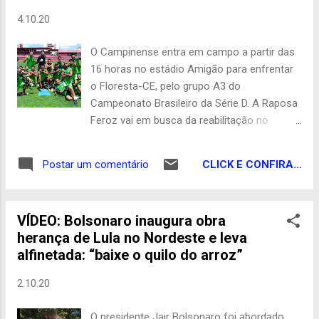
criminosos pegaram o cofre, colocaram
4.10.20
dentro do veículo e fugiram. Um dos
funcionários dos estabelecimento informou
O Campinense entra em campo a partir das
que dentro do cofre havia dinheiro, porém
16 horas no estádio Amigão para enfrentar
não foi informada a quantia. Ainda de
o Floresta-CE, pelo grupo A3 do
acordo com informações, um dos
Campeonato Brasileiro da Série D. A Raposa
criminosos estava armado com um fuzil.
Feroz vai em busca da reabilitação no
Antes de sair do local houve uma troca de
certame, haja vista que perdeu por 1 a 0 em
tiros com um segurança da rua, porém os
Sobral (CE), na última quarta-feira (30/9)
suspeitos conseguiram fugir do local. Até o
CLICK E CONFIRA...
Postar um comentário
para o Guarani. Otorcedor pode ajudar o
momento, ninguém foi preso. Blog do
rubro negro comparando ingresso solidário,
Guedes Com Click PB
no valor de R$ 20, pelo site
VÍDEO: Bolsonaro inaugura obra
ingressodevatangens.com.br ou na Banca
herança de Lula no Nordeste e leva
do Orlando – Praça da Bandeira (centro). até
alfinetada: “baixe o quilo do arroz”
as 13 horas. Segundo a diretoria, toda a
renda será revertida para despesas do clube
2.10.20
durante a caminhada rumo ao acesso. A
transmissão da partida entre Campinense X
O presidente Jair Bolsonaro foi abordado