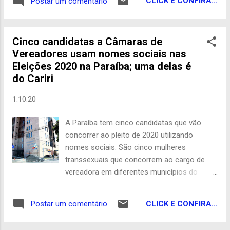
CLICK E CONFIRA...
Postar um comentário
as pressas para o Pedro I, onde ficou todo
este período intubado. No entanto, ele não
resistiu e veio a óbito. Carreira Vitório era
Cinco candidatas a Câmaras de
radialista e blogueiro, tendo sido
Vereadores usam nomes sociais nas
apresentador do programa Verdade em
Eleições 2020 na Paraíba; uma delas é
Foco pela Independente FM (107.7) e, além
do Cariri
disso, também era editor do blogdovitorio.
Era bastante polêmico no tratamento das
1.10.20
notícias, principalmente na área política e,
por isso, tinha muitos seguidores que
A Paraíba tem cinco candidatas que vão
gostavam do seu estilo sem papas na
concorrer ao pleito de 2020 utilizando
língua. Vitório residia no bairro das Malvinas,
nomes sociais. São cinco mulheres
em Campina Grande e deixa a esposa e um
transsexuais que concorrem ao cargo de
filho adolescente. Blog do Guedes Com
vereadora em diferentes municípios do
Heleno Lima
estado: Cubati, Mari, Monteiro, Pilõezinhos e
Pirpirituba. As candidaturas, no entanto,
CLICK E CONFIRA...
Postar um comentário
ainda precisam ser deferidas pela justiça
eleitoral, de forma que ainda não é garantia