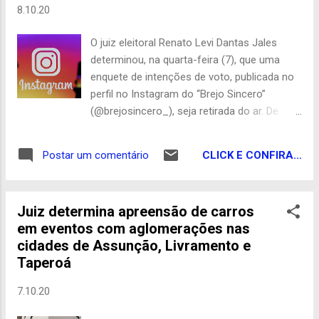
8.10.20
O juiz eleitoral Renato Levi Dantas Jales
determinou, na quarta-feira (7), que uma
enquete de intenções de voto, publicada no
perfil no Instagram do “Brejo Sincero”
(@brejosincero_), seja retirada do ar. De
acordo com o documento, em caso de
descumprimento, será aplicada multa de R$
CLICK E CONFIRA...
Postar um comentário
20 mil ao administrador da página. O pedido
foi feito pela coligação “Brejo do Cruz cada
vez melhor”, que tem como candidato a
Juiz determina apreensão de carros
prefeito Francisco Dutra Sobrinho,
em eventos com aglomerações nas
conhecido como ‘Barão’, do PL. O
cidades de Assunção, Livramento e
entendimento do juiz leva em consideração
Taperoá
que a enquete foi publicada no dia 28 de
setembro, um dia após a proibição desses
7.10.20
conteúdos, devido o período eleitoral
vedado, que começou a valer no dia 27 de