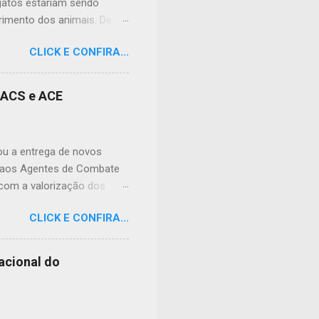
 gatos estariam sendo
imento dos animais. De
lação apreensiva. Ela
CLICK E CONFIRA...
frente à sua residência, em
 da dor causada aos
nidade, podendo atingir
s ACS e ACE
cias tóxicas deixadas em
ral nº 9.605/1998 (Lei de
 prevê pena de reclusão de
zou a entrega de novos
e aos Agentes de Combate
 com a valorização dos
de doenças e no
CLICK E CONFIRA...
its foram preparados para
ho, contribuindo para o
 entrega, o prefeito Erivan
acional do
de frente da saúde pública.
enham junto à população.
diferença todos os dias.