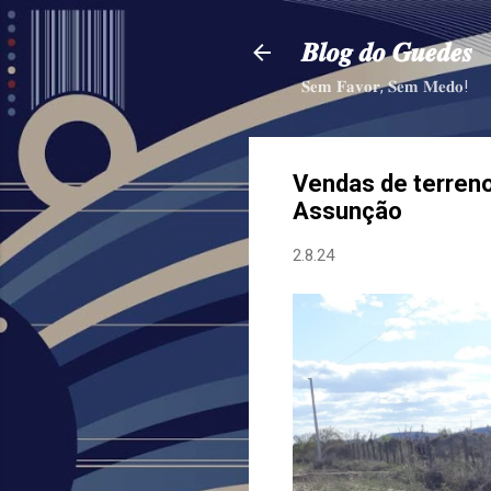
𝑩𝒍𝒐𝒈 𝒅𝒐 𝑮𝒖𝒆𝒅𝒆𝒔
𝐒𝐞𝐦 𝐅𝐚𝐯𝐨𝐫, 𝐒𝐞𝐦 𝐌𝐞𝐝𝐨!
Vendas de terreno
Assunção
2.8.24