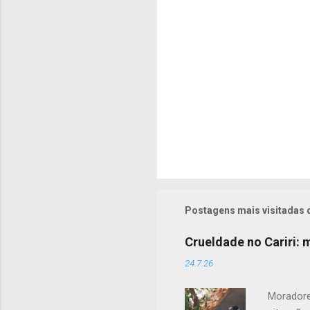
i
o
s
Postagens mais visitadas 
Crueldade no Cariri:
24.7.26
Moradore