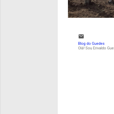
Blog do Guedes
Olá! Sou Erivaldo Gu
C
o
m
e
n
t
á
r