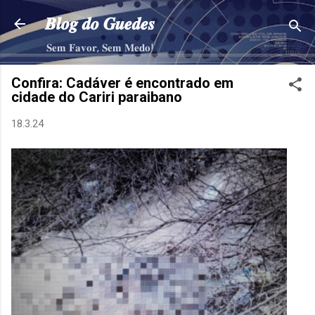
Pular para o conteúdo principal
𝑩𝒍𝒐𝒈 𝒅𝒐 𝑮𝒖𝒆𝒅𝒆𝒔
𝐒𝐞𝐦 𝐅𝐚𝐯𝐨𝐫, 𝐒𝐞𝐦 𝐌𝐞𝐝𝐨!
Confira: Cadáver é encontrado em
cidade do Cariri paraibano
18.3.24