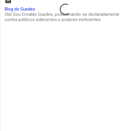
Blog do Guedes
Olá! Sou Erivaldo Guedes, posicionando-se declaradamente
contra políticos indecentes e poderes ineficientes.
C
o
m
e
n
t
á
r
i
o
s