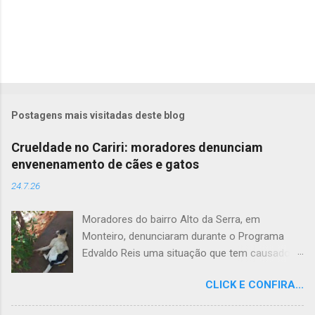
Postagens mais visitadas deste blog
Crueldade no Cariri: moradores denunciam
envenenamento de cães e gatos
24.7.26
Moradores do bairro Alto da Serra, em
Monteiro, denunciaram durante o Programa
Edvaldo Reis uma situação que tem causado
revolta e indignação. Segundo os relatos, cães
CLICK E CONFIRA...
e gatos estariam sendo envenenados na
comunidade, provocando mortes marcadas