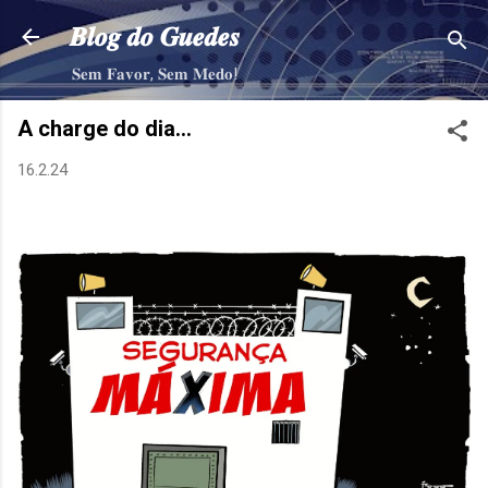
Pular para o conteúdo principal
𝑩𝒍𝒐𝒈 𝒅𝒐 𝑮𝒖𝒆𝒅𝒆𝒔
𝐒𝐞𝐦 𝐅𝐚𝐯𝐨𝐫, 𝐒𝐞𝐦 𝐌𝐞𝐝𝐨!
A charge do dia…
16.2.24