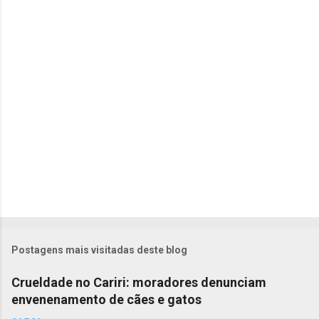
á
r
i
o
s
Postagens mais visitadas deste blog
Crueldade no Cariri: moradores denunciam
envenenamento de cães e gatos