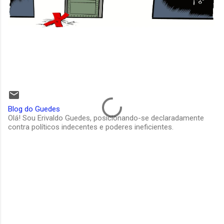
Blog do Guedes
Olá! Sou Erivaldo Guedes, posicionando-se declaradamente
contra políticos indecentes e poderes ineficientes.
C
o
m
e
n
t