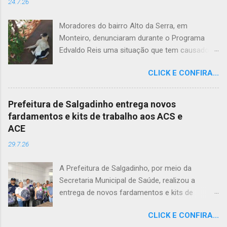
24.7.26
Moradores do bairro Alto da Serra, em
Monteiro, denunciaram durante o Programa
Edvaldo Reis uma situação que tem causado
revolta e indignação. Segundo os relatos, cães
CLICK E CONFIRA...
e gatos estariam sendo envenenados na
comunidade, provocando mortes marcadas
por intenso sofrimento dos animais. De acordo
Prefeitura de Salgadinho entrega novos
com uma moradora, os casos vêm se
fardamentos e kits de trabalho aos ACS e
repetindo e têm deixado a população
ACE
apreensiva. Ela contou que, na última quarta-
29.7.26
feira (22), um cachorro morreu exatamente em
frente à sua residência, em uma cena que
A Prefeitura de Salgadinho, por meio da
comoveu vizinhos e evidenciou a gravidade da
Secretaria Municipal de Saúde, realizou a
situação. Além da dor causada aos tutores dos
entrega de novos fardamentos e kits de
animais, o envenenamento representa um risco
trabalho aos Agentes Comunitários de Saúde
para toda a comunidade, podendo atingir
CLICK E CONFIRA...
(ACS) e aos Agentes de Combate às Endemias
outros animais e até crianças que, porventura,