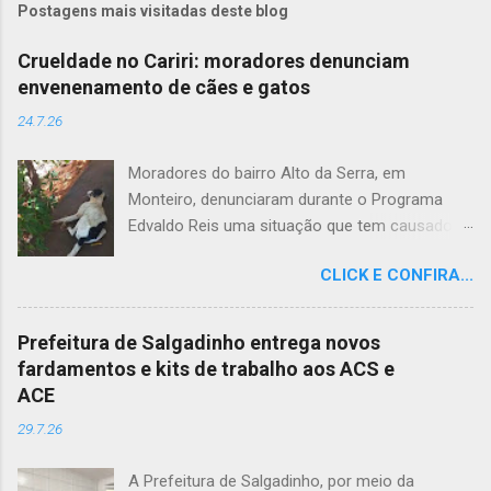
Postagens mais visitadas deste blog
Crueldade no Cariri: moradores denunciam
envenenamento de cães e gatos
24.7.26
Moradores do bairro Alto da Serra, em
Monteiro, denunciaram durante o Programa
Edvaldo Reis uma situação que tem causado
revolta e indignação. Segundo os relatos, cães
CLICK E CONFIRA...
e gatos estariam sendo envenenados na
comunidade, provocando mortes marcadas
por intenso sofrimento dos animais. De acordo
Prefeitura de Salgadinho entrega novos
com uma moradora, os casos vêm se
fardamentos e kits de trabalho aos ACS e
repetindo e têm deixado a população
ACE
apreensiva. Ela contou que, na última quarta-
29.7.26
feira (22), um cachorro morreu exatamente em
frente à sua residência, em uma cena que
A Prefeitura de Salgadinho, por meio da
comoveu vizinhos e evidenciou a gravidade da