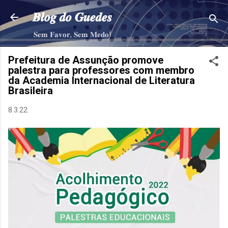
Pular para o conteúdo principal
𝑩𝒍𝒐𝒈 𝒅𝒐 𝑮𝒖𝒆𝒅𝒆𝒔
𝐒𝐞𝐦 𝐅𝐚𝐯𝐨𝐫, 𝐒𝐞𝐦 𝐌𝐞𝐝𝐨!
Prefeitura de Assunção promove
palestra para professores com membro
da Academia Internacional de Literatura
Brasileira
8.3.22