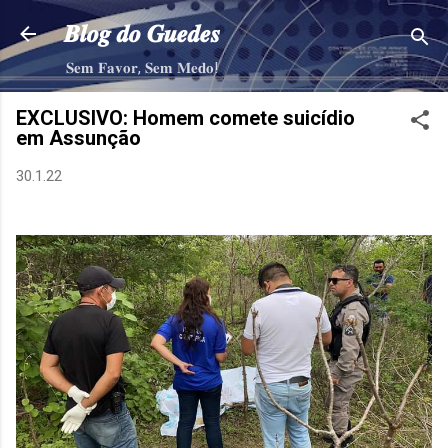
Pular para o conteúdo principal
𝑩𝒍𝒐𝒈 𝒅𝒐 𝑮𝒖𝒆𝒅𝒆𝒔
𝐒𝐞𝐦 𝐅𝐚𝐯𝐨𝐫, 𝐒𝐞𝐦 𝐌𝐞𝐝𝐨!
EXCLUSIVO: Homem comete suicídio
em Assunção
30.1.22