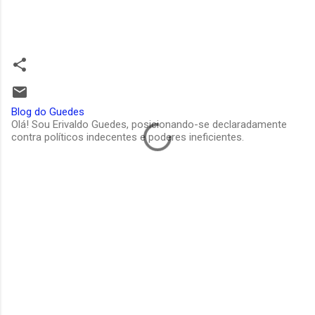
Blog do Guedes
Olá! Sou Erivaldo Guedes, posicionando-se declaradamente
contra políticos indecentes e poderes ineficientes.
C
o
m
e
n
t
á
r