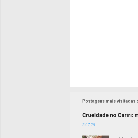
r
i
o
s
Postagens mais visitadas 
Crueldade no Cariri:
24.7.26