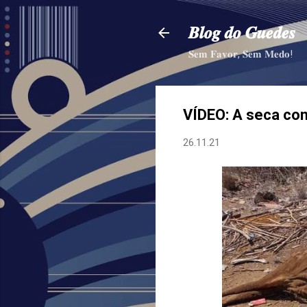
𝑩𝒍𝒐𝒈 𝒅𝒐 𝑮𝒖𝒆𝒅𝒆𝒔
𝐒𝐞𝐦 𝐅𝐚𝐯𝐨𝐫, 𝐒𝐞𝐦 𝐌𝐞𝐝𝐨!
VÍDEO: A seca con
26.11.21