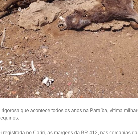
rigorosa que acontece todos os anos na Paraíba, vitima milhar
 equinos.
oi registrada no Cariri, as margens da BR 412, nas cercanias d