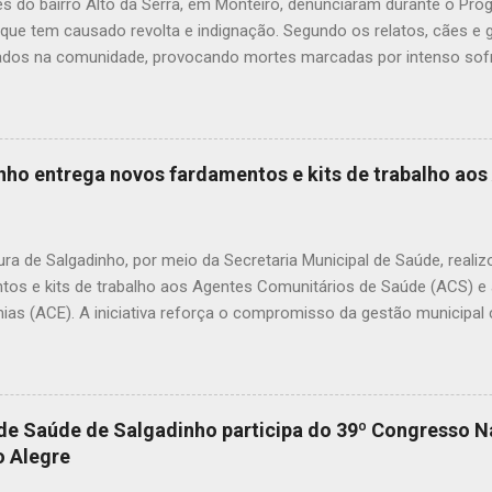
s do bairro Alto da Serra, em Monteiro, denunciaram durante o Pr
 que tem causado revolta e indignação. Segundo os relatos, cães e
dos na comunidade, provocando mortes marcadas por intenso sofr
om uma moradora, os casos vêm se repetindo e têm deixado a popu
ue, na última quarta-feira (22), um cachorro morreu exatamente em 
 que comoveu vizinhos e evidenciou a gravidade da situação. Além
dos animais, o envenenamento representa um risco para toda a comu
inho entrega novos fardamentos e kits de trabalho ao
nimais e até crianças que, porventura, tenham contato com substân
icas. A prática de envenenar animais é considerada crime. A Lei Fede
mbientais), com as alterações promovidas pela Lei nº 14.064/2020,
ura de Salgadinho, por meio da Secretaria Municipal de Saúde, reali
nco anos, além de mult...
tos e kits de trabalho aos Agentes Comunitários de Saúde (ACS) 
ias (ACE). A iniciativa reforça o compromisso da gestão municipal
onais que atuam diretamente na promoção da saúde, na prevenção 
amento das famílias em todas as comunidades do município. Os k
nar mais organização, identificação e melhores condições de trabal
mento das ações desenvolvidas diariamente pelos agentes. Durante a
 de Saúde de Salgadinho participa do 39º Congresso N
tacou a importância de investir nos profissionais que estão na linha 
 Alegre
ar nossos agentes é reconhecer o papel essencial que eles desemp