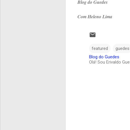
Blog do Guedes
Com Heleno Lima
featured
guedes
Blog do Guedes
Olá! Sou Erivaldo Gu
C
o
m
e
n
t
á