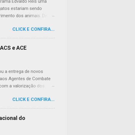
ograma Edvaldo Reis uma
 gatos estariam sendo
imento dos animais. De
lação apreensiva. Ela
CLICK E CONFIRA...
frente à sua residência, em
 da dor causada aos
nidade, podendo atingir
s ACS e ACE
cias tóxicas deixadas em
ral nº 9.605/1998 (Lei de
 prevê pena de reclusão de
zou a entrega de novos
e aos Agentes de Combate
 com a valorização dos
de doenças e no
CLICK E CONFIRA...
its foram preparados para
ho, contribuindo para o
 entrega, o prefeito Erivan
acional do
de frente da saúde pública.
enham junto à população.