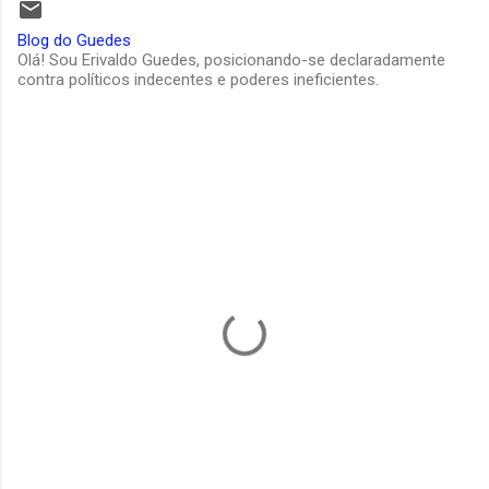
Blog do Guedes
Olá! Sou Erivaldo Guedes, posicionando-se declaradamente
contra políticos indecentes e poderes ineficientes.
C
o
m
e
n
t
á
r
i
o
s