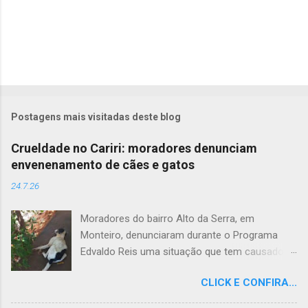
Postagens mais visitadas deste blog
Crueldade no Cariri: moradores denunciam
envenenamento de cães e gatos
24.7.26
Moradores do bairro Alto da Serra, em
Monteiro, denunciaram durante o Programa
Edvaldo Reis uma situação que tem causado
revolta e indignação. Segundo os relatos, cães
CLICK E CONFIRA...
e gatos estariam sendo envenenados na
comunidade, provocando mortes marcadas