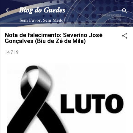
Pular para o conteúdo principal
𝑩𝒍𝒐𝒈 𝒅𝒐 𝑮𝒖𝒆𝒅𝒆𝒔
𝐒𝐞𝐦 𝐅𝐚𝐯𝐨𝐫, 𝐒𝐞𝐦 𝐌𝐞𝐝𝐨!
Nota de falecimento: Severino José
Gonçalves (Biu de Zé de Mila)
14.7.19