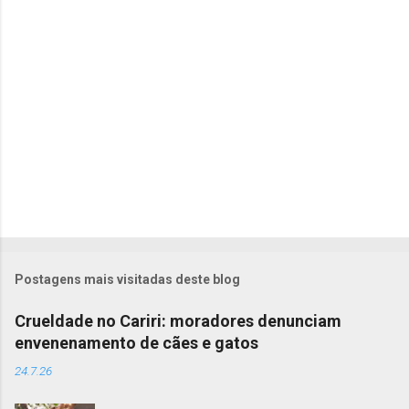
i
o
s
Postagens mais visitadas deste blog
Crueldade no Cariri: moradores denunciam
envenenamento de cães e gatos
24.7.26