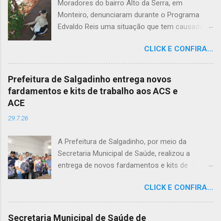
Moradores do bairro Alto da Serra, em
Monteiro, denunciaram durante o Programa
Edvaldo Reis uma situação que tem causado
revolta e indignação. Segundo os relatos, cães
CLICK E CONFIRA...
e gatos estariam sendo envenenados na
comunidade, provocando mortes marcadas
por intenso sofrimento dos animais. De acordo
Prefeitura de Salgadinho entrega novos
com uma moradora, os casos vêm se
fardamentos e kits de trabalho aos ACS e
repetindo e têm deixado a população
ACE
apreensiva. Ela contou que, na última quarta-
29.7.26
feira (22), um cachorro morreu exatamente em
frente à sua residência, em uma cena que
A Prefeitura de Salgadinho, por meio da
comoveu vizinhos e evidenciou a gravidade da
Secretaria Municipal de Saúde, realizou a
situação. Além da dor causada aos tutores dos
entrega de novos fardamentos e kits de
animais, o envenenamento representa um risco
trabalho aos Agentes Comunitários de Saúde
para toda a comunidade, podendo atingir
CLICK E CONFIRA...
(ACS) e aos Agentes de Combate às Endemias
outros animais e até crianças que, porventura,
(ACE). A iniciativa reforça o compromisso da
tenham contato com substâncias tóxicas
gestão municipal com a valorização dos
deixadas em vias públicas. A prática de
Secretaria Municipal de Saúde de