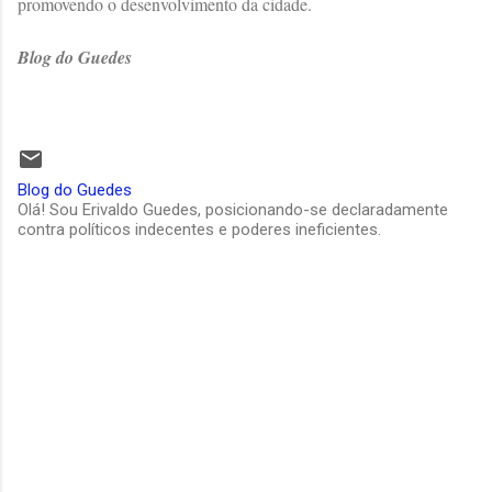
promovendo o desenvolvimento da cidade.
Blog do Guedes
Blog do Guedes
Olá! Sou Erivaldo Guedes, posicionando-se declaradamente
contra políticos indecentes e poderes ineficientes.
C
o
m
e
n
t
á
r