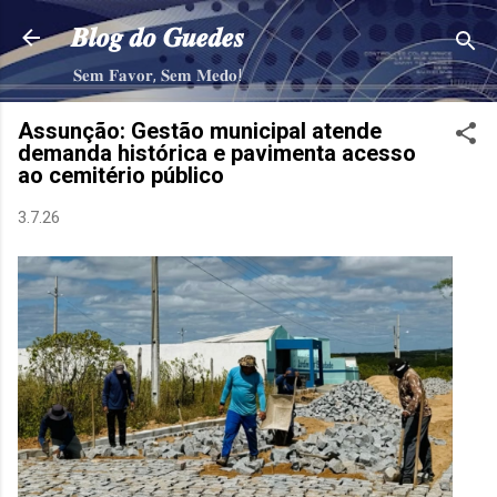
Pular para o conteúdo principal
𝑩𝒍𝒐𝒈 𝒅𝒐 𝑮𝒖𝒆𝒅𝒆𝒔
𝐒𝐞𝐦 𝐅𝐚𝐯𝐨𝐫, 𝐒𝐞𝐦 𝐌𝐞𝐝𝐨!
Assunção: Gestão municipal atende
demanda histórica e pavimenta acesso
ao cemitério público
3.7.26