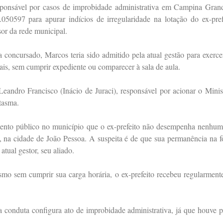
sponsável por casos de improbidade administrativa em Campina Gran
.050597 para apurar indícios de irregularidade na lotação do ex-pre
or da rede municipal.
concursado, Marcos teria sido admitido pela atual gestão para exerce
is, sem cumprir expediente ou comparecer à sala de aula.
andro Francisco (Inácio de Juraci), responsável por acionar o Minist
ntasma.
ento público no município que o ex-prefeito não desempenha nenhuma
ve, na cidade de João Pessoa. A suspeita é de que sua permanência na f
tual gestor, seu aliado.
o sem cumprir sua carga horária, o ex-prefeito recebeu regularmente 
a conduta configura ato de improbidade administrativa, já que houve pr