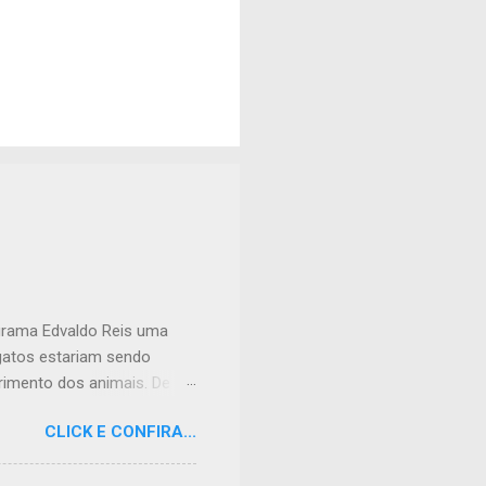
ograma Edvaldo Reis uma
 gatos estariam sendo
imento dos animais. De
lação apreensiva. Ela
CLICK E CONFIRA...
frente à sua residência, em
 da dor causada aos