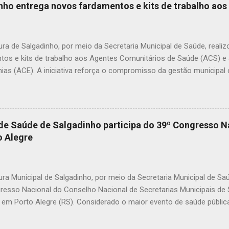
dos animais, o envenenamento representa um risco para toda a comu
inho entrega novos fardamentos e kits de trabalho ao
nimais e até crianças que, porventura, tenham contato com substân
icas. A prática de envenenar animais é considerada crime. A Lei Fede
mbientais), com as alterações promovidas pela Lei nº 14.064/2020,
ura de Salgadinho, por meio da Secretaria Municipal de Saúde, reali
nco anos, além de mult...
tos e kits de trabalho aos Agentes Comunitários de Saúde (ACS) 
ias (ACE). A iniciativa reforça o compromisso da gestão municipal
onais que atuam diretamente na promoção da saúde, na prevenção 
amento das famílias em todas as comunidades do município. Os k
nar mais organização, identificação e melhores condições de trabal
mento das ações desenvolvidas diariamente pelos agentes. Durante a
 de Saúde de Salgadinho participa do 39º Congresso N
tacou a importância de investir nos profissionais que estão na linha 
 Alegre
ar nossos agentes é reconhecer o papel essencial que eles desemp
ssionais que conhecem de perto a realidade das famílias e fazem a 
emos investi...
ura Municipal de Salgadinho, por meio da Secretaria Municipal de Sa
resso Nacional do Conselho Nacional de Secretarias Municipais d
 em Porto Alegre (RS). Considerado o maior evento de saúde pública 
 reúne gestores, profissionais e especialistas de todas as regiões 
is desafios e avanços do Sistema Único de Saúde (SUS). Durante o 