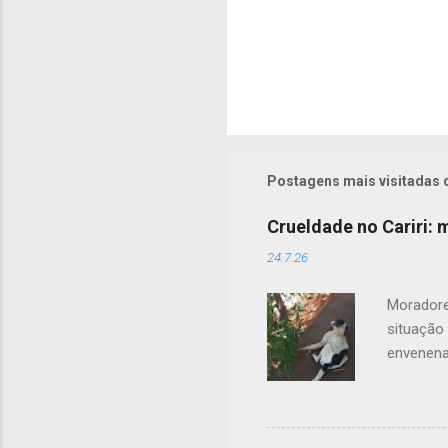
Postagens mais visitadas 
Crueldade no Cariri:
24.7.26
Moradore
situação
envenena
acordo c
contou q
uma cena