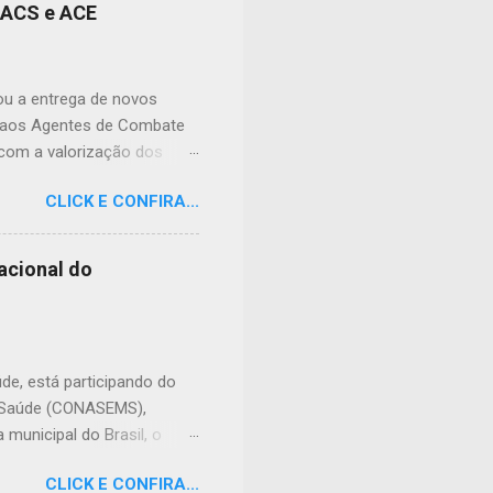
nidade, podendo atingir
s ACS e ACE
cias tóxicas deixadas em
ral nº 9.605/1998 (Lei de
 prevê pena de reclusão de
zou a entrega de novos
e aos Agentes de Combate
 com a valorização dos
de doenças e no
CLICK E CONFIRA...
its foram preparados para
ho, contribuindo para o
 entrega, o prefeito Erivan
acional do
de frente da saúde pública.
enham junto à população.
diferença todos os dias.
úde, está participando do
e Saúde (CONASEMS),
municipal do Brasil, o
do país para discutir os
CLICK E CONFIRA...
evento, são promovidos