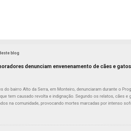
deste blog
 moradores denunciam envenenamento de cães e gatos
s do bairro Alto da Serra, em Monteiro, denunciaram durante o Pr
 que tem causado revolta e indignação. Segundo os relatos, cães e
dos na comunidade, provocando mortes marcadas por intenso sofr
om uma moradora, os casos vêm se repetindo e têm deixado a popu
ue, na última quarta-feira (22), um cachorro morreu exatamente em 
 que comoveu vizinhos e evidenciou a gravidade da situação. Além