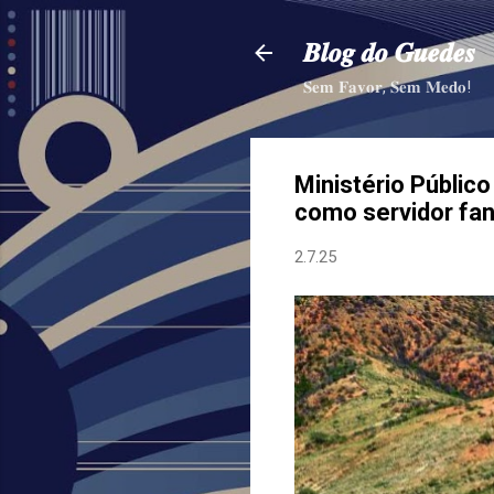
𝑩𝒍𝒐𝒈 𝒅𝒐 𝑮𝒖𝒆𝒅𝒆𝒔
𝐒𝐞𝐦 𝐅𝐚𝐯𝐨𝐫, 𝐒𝐞𝐦 𝐌𝐞𝐝𝐨!
Ministério Público
como servidor fa
2.7.25