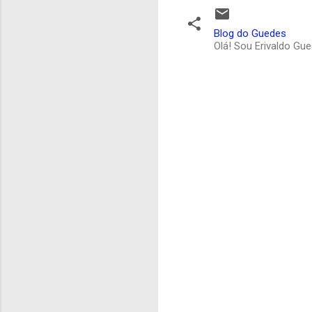
Blog do Guedes
Olá! Sou Erivaldo Gu
C
o
m
e
n
t
á
r
i
o
s