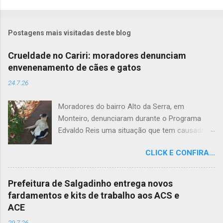
Postagens mais visitadas deste blog
Crueldade no Cariri: moradores denunciam
envenenamento de cães e gatos
24.7.26
Moradores do bairro Alto da Serra, em
Monteiro, denunciaram durante o Programa
Edvaldo Reis uma situação que tem causado
revolta e indignação. Segundo os relatos, cães
CLICK E CONFIRA...
e gatos estariam sendo envenenados na
comunidade, provocando mortes marcadas
por intenso sofrimento dos animais. De acordo
Prefeitura de Salgadinho entrega novos
com uma moradora, os casos vêm se
fardamentos e kits de trabalho aos ACS e
repetindo e têm deixado a população
ACE
apreensiva. Ela contou que, na última quarta-
29.7.26