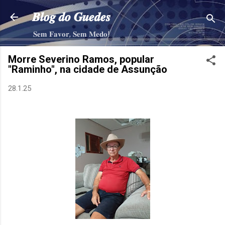
Pular para o conteúdo principal
𝑩𝒍𝒐𝒈 𝒅𝒐 𝑮𝒖𝒆𝒅𝒆𝒔
𝐒𝐞𝐦 𝐅𝐚𝐯𝐨𝐫, 𝐒𝐞𝐦 𝐌𝐞𝐝𝐨!
Morre Severino Ramos, popular
"Raminho", na cidade de Assunção
28.1.25