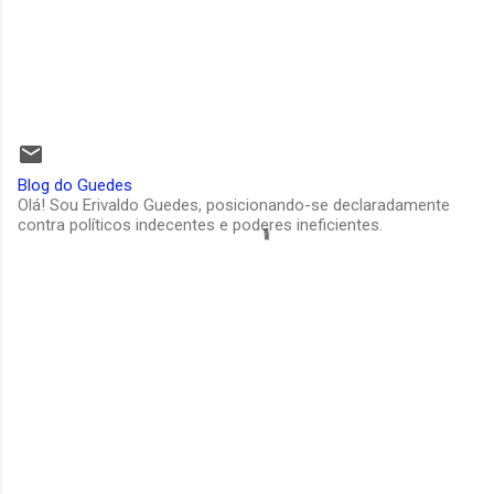
Blog do Guedes
Olá! Sou Erivaldo Guedes, posicionando-se declaradamente
contra políticos indecentes e poderes ineficientes.
C
o
m
e
n
t
á
r