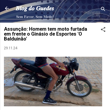
Pular para o conteúdo principal
𝑩𝒍𝒐𝒈 𝒅𝒐 𝑮𝒖𝒆𝒅𝒆𝒔
𝐒𝐞𝐦 𝐅𝐚𝐯𝐨𝐫, 𝐒𝐞𝐦 𝐌𝐞𝐝𝐨!
Assunção: Homem tem moto furtada
em frente o Ginásio de Esportes 'O
Balduinão'
29.11.24