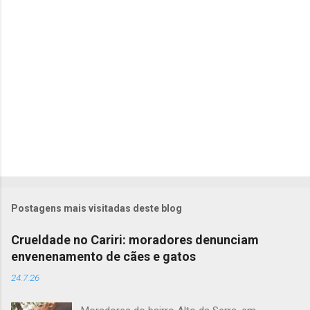
i
o
s
Postagens mais visitadas deste blog
Crueldade no Cariri: moradores denunciam
envenenamento de cães e gatos
24.7.26