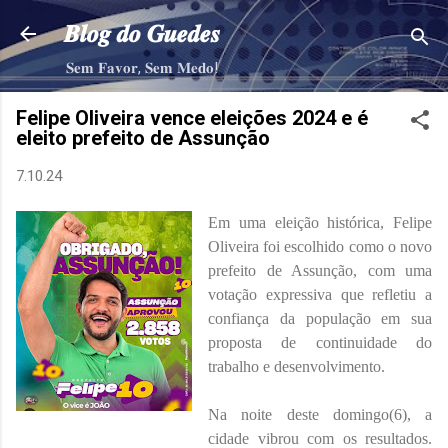
Pular para o conteúdo principal
𝑩𝒍𝒐𝒈 𝒅𝒐 𝑮𝒖𝒆𝒅𝒆𝒔
𝐒𝐞𝐦 𝐅𝐚𝐯𝐨𝐫, 𝐒𝐞𝐦 𝐌𝐞𝐝𝐨!
Felipe Oliveira vence eleições 2024 e é
eleito prefeito de Assunção
7.10.24
Em uma eleição histórica, Felipe
Oliveira foi escolhido como o novo
prefeito de Assunção, com uma
votação expressiva que refletiu a
confiança da população em sua
proposta de continuidade do
trabalho e desenvolvimento.
Na noite deste domingo(6), a
cidade vibrou com os resultados.