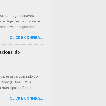
cias tóxicas deixadas em
ral nº 9.605/1998 (Lei de
 prevê pena de reclusão de
zou a entrega de novos
e aos Agentes de Combate
 com a valorização dos
de doenças e no
CLICK E CONFIRA...
its foram preparados para
ho, contribuindo para o
 entrega, o prefeito Erivan
acional do
de frente da saúde pública.
enham junto à população.
diferença todos os dias.
úde, está participando do
e Saúde (CONASEMS),
municipal do Brasil, o
do país para discutir os
CLICK E CONFIRA...
evento, são promovidos
olvidas nos municípios