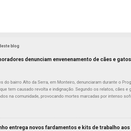
deste blog
 moradores denunciam envenenamento de cães e gatos
s do bairro Alto da Serra, em Monteiro, denunciaram durante o Pr
 que tem causado revolta e indignação. Segundo os relatos, cães e
dos na comunidade, provocando mortes marcadas por intenso sofr
om uma moradora, os casos vêm se repetindo e têm deixado a popu
ue, na última quarta-feira (22), um cachorro morreu exatamente em 
 que comoveu vizinhos e evidenciou a gravidade da situação. Além
dos animais, o envenenamento representa um risco para toda a comu
inho entrega novos fardamentos e kits de trabalho ao