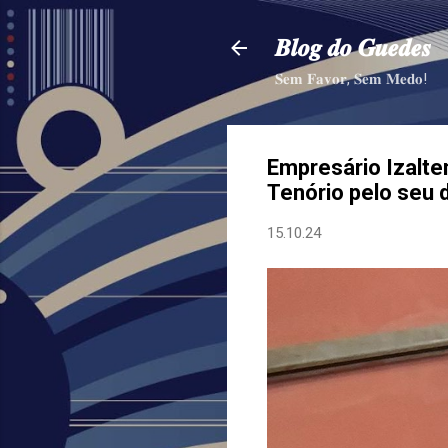
𝑩𝒍𝒐𝒈 𝒅𝒐 𝑮𝒖𝒆𝒅𝒆𝒔
𝐒𝐞𝐦 𝐅𝐚𝐯𝐨𝐫, 𝐒𝐞𝐦 𝐌𝐞𝐝𝐨!
Empresário Izalt
Tenório pelo seu d
15.10.24