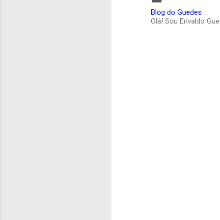
Blog do Guedes
Olá! Sou Erivaldo Gu
C
o
m
e
n
t
á
r
i
o
s