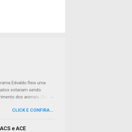
ograma Edvaldo Reis uma
 gatos estariam sendo
imento dos animais. De
lação apreensiva. Ela
CLICK E CONFIRA...
frente à sua residência, em
 da dor causada aos
nidade, podendo atingir
s ACS e ACE