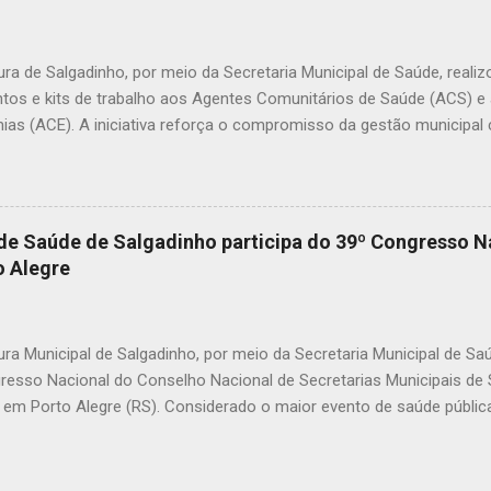
nimais e até crianças que, porventura, tenham contato com substân
icas. A prática de envenenar animais é considerada crime. A Lei Fede
mbientais), com as alterações promovidas pela Lei nº 14.064/2020,
ura de Salgadinho, por meio da Secretaria Municipal de Saúde, reali
nco anos, além de mult...
tos e kits de trabalho aos Agentes Comunitários de Saúde (ACS) 
ias (ACE). A iniciativa reforça o compromisso da gestão municipal
onais que atuam diretamente na promoção da saúde, na prevenção 
amento das famílias em todas as comunidades do município. Os k
nar mais organização, identificação e melhores condições de trabal
mento das ações desenvolvidas diariamente pelos agentes. Durante a
 de Saúde de Salgadinho participa do 39º Congresso N
tacou a importância de investir nos profissionais que estão na linha 
 Alegre
ar nossos agentes é reconhecer o papel essencial que eles desemp
ssionais que conhecem de perto a realidade das famílias e fazem a 
emos investi...
ura Municipal de Salgadinho, por meio da Secretaria Municipal de Sa
resso Nacional do Conselho Nacional de Secretarias Municipais d
 em Porto Alegre (RS). Considerado o maior evento de saúde pública 
 reúne gestores, profissionais e especialistas de todas as regiões 
is desafios e avanços do Sistema Único de Saúde (SUS). Durante o 
palestras, painéis e apresentações de experiências exitosas desenv