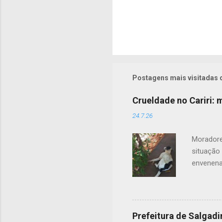
Postagens mais visitadas 
Crueldade no Cariri:
24.7.26
Moradore
situação
envenena
acordo c
contou q
uma cena
tutores 
Prefeitura de Salgad