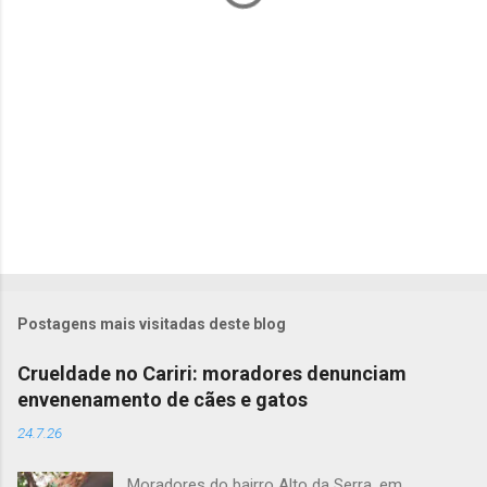
i
o
s
Postagens mais visitadas deste blog
Crueldade no Cariri: moradores denunciam
envenenamento de cães e gatos
24.7.26
Moradores do bairro Alto da Serra, em