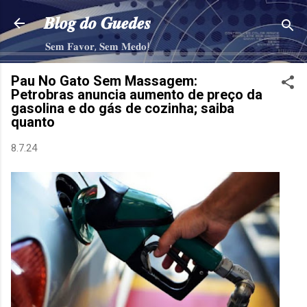
Pular para o conteúdo principal
𝑩𝒍𝒐𝒈 𝒅𝒐 𝑮𝒖𝒆𝒅𝒆𝒔
𝐒𝐞𝐦 𝐅𝐚𝐯𝐨𝐫, 𝐒𝐞𝐦 𝐌𝐞𝐝𝐨!
Pau No Gato Sem Massagem:
Petrobras anuncia aumento de preço da
gasolina e do gás de cozinha; saiba
quanto
8.7.24