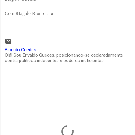
Com Blog do Bruno Lira
Blog do Guedes
Olá! Sou Erivaldo Guedes, posicionando-se declaradamente
contra políticos indecentes e poderes ineficientes.
C
o
m
e
n
t
á
r