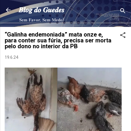
Pular para o conteúdo principal
𝑩𝒍𝒐𝒈 𝒅𝒐 𝑮𝒖𝒆𝒅𝒆𝒔
𝐒𝐞𝐦 𝐅𝐚𝐯𝐨𝐫, 𝐒𝐞𝐦 𝐌𝐞𝐝𝐨!
“Galinha endemoniada” mata onze e,
para conter sua fúria, precisa ser morta
pelo dono no interior da PB
19.6.24