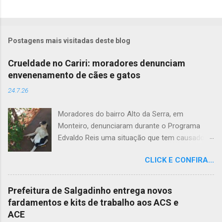
Postagens mais visitadas deste blog
Crueldade no Cariri: moradores denunciam
envenenamento de cães e gatos
24.7.26
Moradores do bairro Alto da Serra, em
Monteiro, denunciaram durante o Programa
Edvaldo Reis uma situação que tem causado
revolta e indignação. Segundo os relatos, cães
CLICK E CONFIRA...
e gatos estariam sendo envenenados na
comunidade, provocando mortes marcadas
por intenso sofrimento dos animais. De acordo
Prefeitura de Salgadinho entrega novos
com uma moradora, os casos vêm se
fardamentos e kits de trabalho aos ACS e
repetindo e têm deixado a população
ACE
apreensiva. Ela contou que, na última quarta-