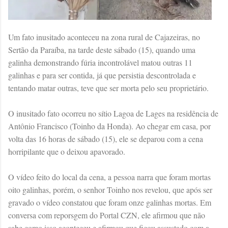
Um fato inusitado aconteceu na zona rural de Cajazeiras, no
Sertão da Paraíba, na tarde deste sábado (15), quando uma
galinha demonstrando fúria incontrolável matou outras 11
galinhas e para ser contida, já que persistia descontrolada e
tentando matar outras, teve que ser morta pelo seu proprietário.
O inusitado fato ocorreu no sítio Lagoa de Lages na residência de
Antônio Francisco (Toinho da Honda). Ao chegar em casa, por
volta das 16 horas de sábado (15), ele se deparou com a cena
horripilante que o deixou apavorado.
O vídeo feito do local da cena, a pessoa narra que foram mortas
oito galinhas, porém, o senhor Toinho nos revelou, que após ser
gravado o vídeo constatou que foram onze galinhas mortas. Em
conversa com reporsgem do Portal CZN, ele afirmou que não
sabe como isso aconteceu e afirmou que ficou assustado com a