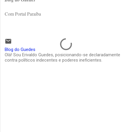
Com Portal Paraíba
Blog do Guedes
Olá! Sou Erivaldo Guedes, posicionando-se declaradamente
contra políticos indecentes e poderes ineficientes.
C
o
m
e
n
t
á
r