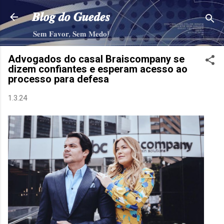
Pular para o conteúdo principal
𝑩𝒍𝒐𝒈 𝒅𝒐 𝑮𝒖𝒆𝒅𝒆𝒔
𝐒𝐞𝐦 𝐅𝐚𝐯𝐨𝐫, 𝐒𝐞𝐦 𝐌𝐞𝐝𝐨!
Advogados do casal Braiscompany se
dizem confiantes e esperam acesso ao
processo para defesa
1.3.24