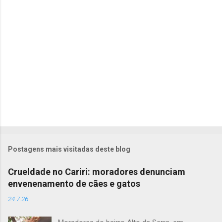
i
o
s
Postagens mais visitadas deste blog
Crueldade no Cariri: moradores denunciam
envenenamento de cães e gatos
24.7.26