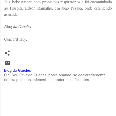
Já a bebê nasceu com problemas respiratórios e foi encaminhada
ao Hospital Edson Ramalho, em João Pessoa, onde está sendo
assistida.
Blog do Guedes
Com PB Hoje
Blog do Guedes
Olá! Sou Erivaldo Guedes, posicionando-se declaradamente
contra políticos indecentes e poderes ineficientes.
C
o
m
e