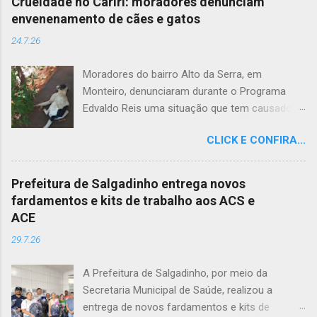
Crueldade no Cariri: moradores denunciam
envenenamento de cães e gatos
24.7.26
Moradores do bairro Alto da Serra, em
Monteiro, denunciaram durante o Programa
Edvaldo Reis uma situação que tem causado
revolta e indignação. Segundo os relatos, cães
CLICK E CONFIRA...
e gatos estariam sendo envenenados na
comunidade, provocando mortes marcadas
por intenso sofrimento dos animais. De acordo
Prefeitura de Salgadinho entrega novos
com uma moradora, os casos vêm se
fardamentos e kits de trabalho aos ACS e
repetindo e têm deixado a população
ACE
apreensiva. Ela contou que, na última quarta-
29.7.26
feira (22), um cachorro morreu exatamente em
frente à sua residência, em uma cena que
A Prefeitura de Salgadinho, por meio da
comoveu vizinhos e evidenciou a gravidade da
Secretaria Municipal de Saúde, realizou a
situação. Além da dor causada aos tutores dos
entrega de novos fardamentos e kits de
animais, o envenenamento representa um risco