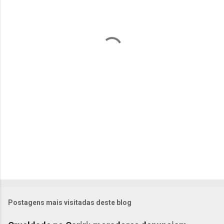
n
t
á
r
i
o
s
Postagens mais visitadas deste blog