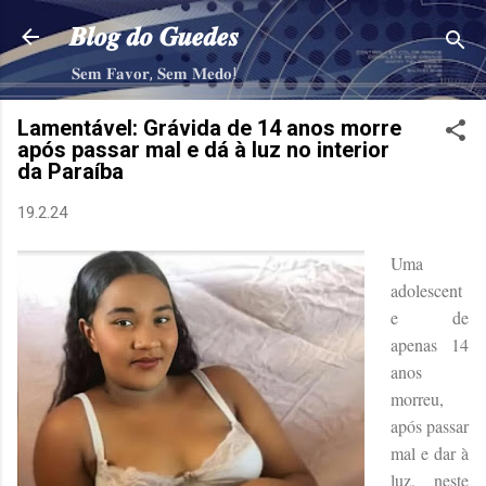
Pular para o conteúdo principal
𝑩𝒍𝒐𝒈 𝒅𝒐 𝑮𝒖𝒆𝒅𝒆𝒔
𝐒𝐞𝐦 𝐅𝐚𝐯𝐨𝐫, 𝐒𝐞𝐦 𝐌𝐞𝐝𝐨!
Lamentável: Grávida de 14 anos morre
após passar mal e dá à luz no interior
da Paraíba
19.2.24
Uma
adolescent
e de
apenas 14
anos
morreu,
após passar
mal e dar à
luz, neste