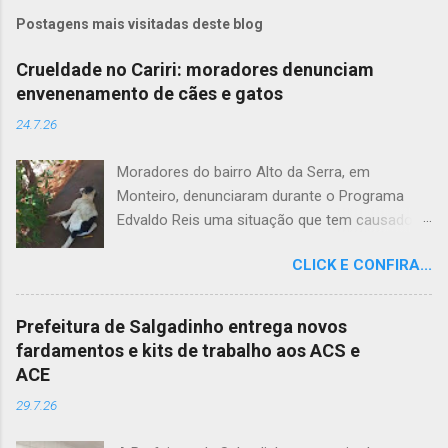
Postagens mais visitadas deste blog
Crueldade no Cariri: moradores denunciam
envenenamento de cães e gatos
24.7.26
Moradores do bairro Alto da Serra, em
Monteiro, denunciaram durante o Programa
Edvaldo Reis uma situação que tem causado
revolta e indignação. Segundo os relatos, cães
CLICK E CONFIRA...
e gatos estariam sendo envenenados na
comunidade, provocando mortes marcadas
por intenso sofrimento dos animais. De acordo
Prefeitura de Salgadinho entrega novos
com uma moradora, os casos vêm se
fardamentos e kits de trabalho aos ACS e
repetindo e têm deixado a população
ACE
apreensiva. Ela contou que, na última quarta-
29.7.26
feira (22), um cachorro morreu exatamente em
frente à sua residência, em uma cena que