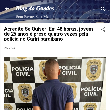
Pular para o conteúdo principal
𝑩𝒍𝒐𝒈 𝒅𝒐 𝑮𝒖𝒆𝒅𝒆𝒔
𝐒𝐞𝐦 𝐅𝐚𝐯𝐨𝐫, 𝐒𝐞𝐦 𝐌𝐞𝐝𝐨!
Acredite Se Quiser! Em 48 horas, jovem
de 25 anos é preso quatro vezes pela
polícia no Cariri paraibano
26.2.24