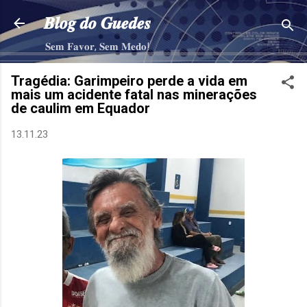
Pular para o conteúdo principal
𝑩𝒍𝒐𝒈 𝒅𝒐 𝑮𝒖𝒆𝒅𝒆𝒔
𝐒𝐞𝐦 𝐅𝐚𝐯𝐨𝐫, 𝐒𝐞𝐦 𝐌𝐞𝐝𝐨!
Tragédia: Garimpeiro perde a vida em
mais um acidente fatal nas minerações
de caulim em Equador
13.11.23