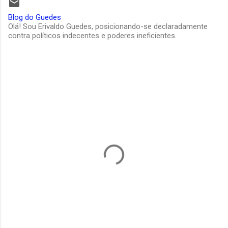
Blog do Guedes
Olá! Sou Erivaldo Guedes, posicionando-se declaradamente
contra políticos indecentes e poderes ineficientes.
C
o
m
e
n
t
á
r
i
o
s