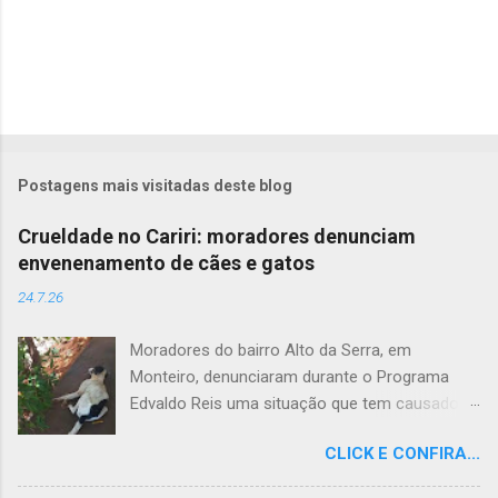
Postagens mais visitadas deste blog
Crueldade no Cariri: moradores denunciam
envenenamento de cães e gatos
24.7.26
Moradores do bairro Alto da Serra, em
Monteiro, denunciaram durante o Programa
Edvaldo Reis uma situação que tem causado
revolta e indignação. Segundo os relatos, cães
CLICK E CONFIRA...
e gatos estariam sendo envenenados na
comunidade, provocando mortes marcadas