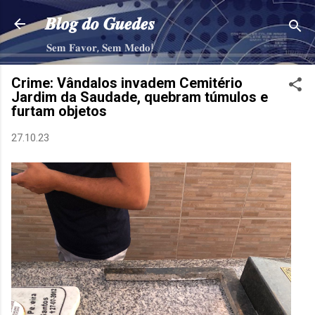
Pular para o conteúdo principal
𝑩𝒍𝒐𝒈 𝒅𝒐 𝑮𝒖𝒆𝒅𝒆𝒔
𝐒𝐞𝐦 𝐅𝐚𝐯𝐨𝐫, 𝐒𝐞𝐦 𝐌𝐞𝐝𝐨!
Crime: Vândalos invadem Cemitério
Jardim da Saudade, quebram túmulos e
furtam objetos
27.10.23