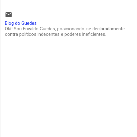
Blog do Guedes
Olá! Sou Erivaldo Guedes, posicionando-se declaradamente
contra políticos indecentes e poderes ineficientes.
C
o
m
e
n
t
á
r
i
o
s