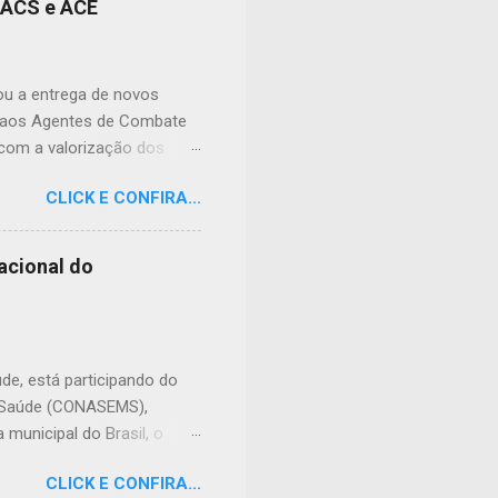
s ACS e ACE
cias tóxicas deixadas em
ral nº 9.605/1998 (Lei de
 prevê pena de reclusão de
zou a entrega de novos
e aos Agentes de Combate
 com a valorização dos
de doenças e no
CLICK E CONFIRA...
its foram preparados para
ho, contribuindo para o
 entrega, o prefeito Erivan
acional do
de frente da saúde pública.
enham junto à população.
diferença todos os dias.
úde, está participando do
e Saúde (CONASEMS),
municipal do Brasil, o
do país para discutir os
CLICK E CONFIRA...
evento, são promovidos