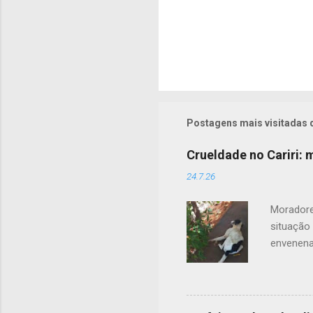
Postagens mais visitadas 
Crueldade no Cariri:
24.7.26
Moradore
situação
envenena
acordo c
contou q
uma cena
tutores 