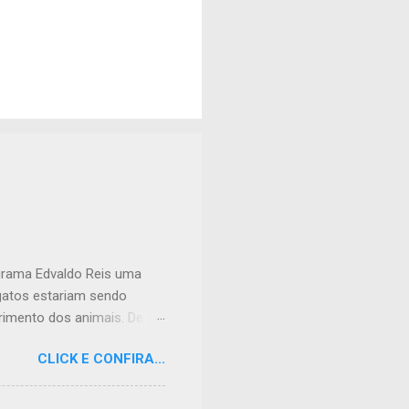
ograma Edvaldo Reis uma
 gatos estariam sendo
imento dos animais. De
lação apreensiva. Ela
CLICK E CONFIRA...
frente à sua residência, em
 da dor causada aos
nidade, podendo atingir