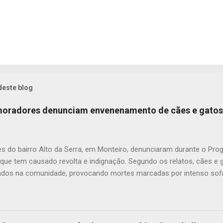
deste blog
 moradores denunciam envenenamento de cães e gatos
s do bairro Alto da Serra, em Monteiro, denunciaram durante o Pr
 que tem causado revolta e indignação. Segundo os relatos, cães e
dos na comunidade, provocando mortes marcadas por intenso sofr
om uma moradora, os casos vêm se repetindo e têm deixado a popu
ue, na última quarta-feira (22), um cachorro morreu exatamente em 
 que comoveu vizinhos e evidenciou a gravidade da situação. Além
dos animais, o envenenamento representa um risco para toda a comu