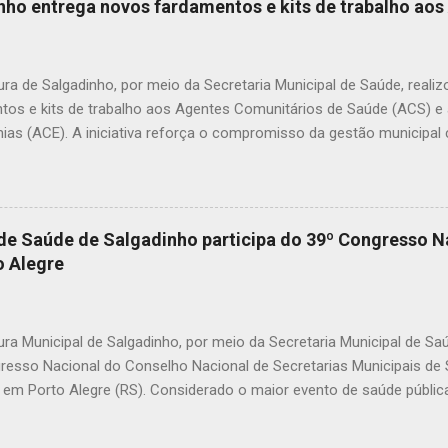
inho entrega novos fardamentos e kits de trabalho ao
nimais e até crianças que, porventura, tenham contato com substân
icas. A prática de envenenar animais é considerada crime. A Lei Fede
mbientais), com as alterações promovidas pela Lei nº 14.064/2020,
ura de Salgadinho, por meio da Secretaria Municipal de Saúde, reali
nco anos, além de mult...
tos e kits de trabalho aos Agentes Comunitários de Saúde (ACS) 
ias (ACE). A iniciativa reforça o compromisso da gestão municipal
onais que atuam diretamente na promoção da saúde, na prevenção 
amento das famílias em todas as comunidades do município. Os k
nar mais organização, identificação e melhores condições de trabal
mento das ações desenvolvidas diariamente pelos agentes. Durante a
 de Saúde de Salgadinho participa do 39º Congresso N
tacou a importância de investir nos profissionais que estão na linha 
 Alegre
ar nossos agentes é reconhecer o papel essencial que eles desemp
ssionais que conhecem de perto a realidade das famílias e fazem a 
emos investi...
ura Municipal de Salgadinho, por meio da Secretaria Municipal de Sa
resso Nacional do Conselho Nacional de Secretarias Municipais d
 em Porto Alegre (RS). Considerado o maior evento de saúde pública 
 reúne gestores, profissionais e especialistas de todas as regiões 
is desafios e avanços do Sistema Único de Saúde (SUS). Durante o 