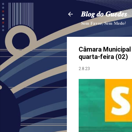
𝑩𝒍𝒐𝒈 𝒅𝒐 𝑮𝒖𝒆𝒅𝒆𝒔
𝐒𝐞𝐦 𝐅𝐚𝐯𝐨𝐫, 𝐒𝐞𝐦 𝐌𝐞𝐝𝐨!
Câmara Municipal 
quarta-feira (02)
2.8.23