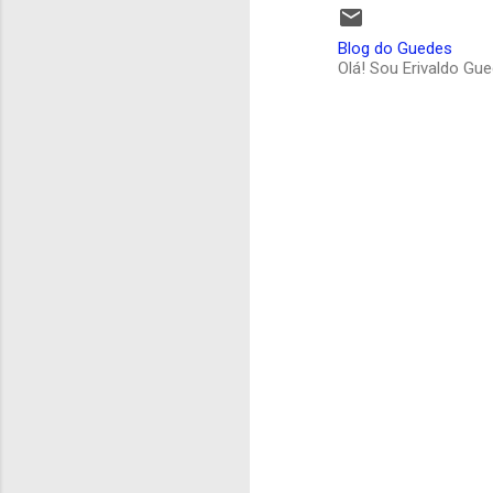
Blog do Guedes
Olá! Sou Erivaldo Gu
C
o
m
e
n
t
á
r
i
o
s