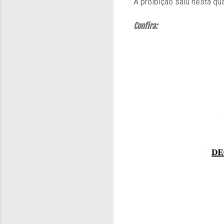
A proibição saiu nesta qua
Confira: