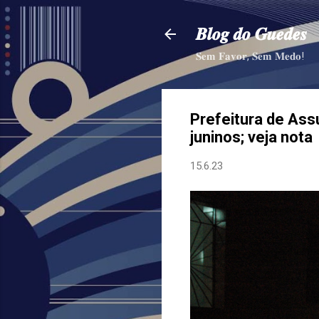
𝑩𝒍𝒐𝒈 𝒅𝒐 𝑮𝒖𝒆𝒅𝒆𝒔
𝐒𝐞𝐦 𝐅𝐚𝐯𝐨𝐫, 𝐒𝐞𝐦 𝐌𝐞𝐝𝐨!
Prefeitura de Ass
juninos; veja nota
15.6.23