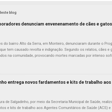
deste blog
 moradores denunciam envenenamento de cães e gatos
s do bairro Alto da Serra, em Monteiro, denunciaram durante o Pr
 que tem causado revolta e indignação. Segundo os relatos, cães e
dos na comunidade, provocando mortes marcadas por intenso sofr
om uma moradora, os casos vêm se repetindo e têm deixado a popu
ue, na última quarta-feira (22), um cachorro morreu exatamente em 
 que comoveu vizinhos e evidenciou a gravidade da situação. Além
dos animais, o envenenamento representa um risco para toda a comu
inho entrega novos fardamentos e kits de trabalho ao
nimais e até crianças que, porventura, tenham contato com substân
icas. A prática de envenenar animais é considerada crime. A Lei Fede
mbientais), com as alterações promovidas pela Lei nº 14.064/2020,
ura de Salgadinho, por meio da Secretaria Municipal de Saúde, reali
nco anos, além de mult...
tos e kits de trabalho aos Agentes Comunitários de Saúde (ACS) 