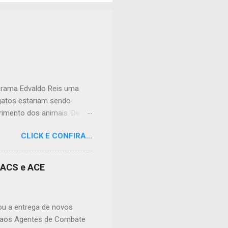
ograma Edvaldo Reis uma
 gatos estariam sendo
imento dos animais. De
lação apreensiva. Ela
CLICK E CONFIRA...
frente à sua residência, em
 da dor causada aos
nidade, podendo atingir
s ACS e ACE
cias tóxicas deixadas em
ral nº 9.605/1998 (Lei de
 prevê pena de reclusão de
zou a entrega de novos
e aos Agentes de Combate