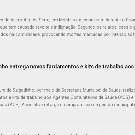
s do bairro Alto da Serra, em Monteiro, denunciaram durante o Pr
 que tem causado revolta e indignação. Segundo os relatos, cães e
dos na comunidade, provocando mortes marcadas por intenso sofr
om uma moradora, os casos vêm se repetindo e têm deixado a popu
ue, na última quarta-feira (22), um cachorro morreu exatamente em 
 que comoveu vizinhos e evidenciou a gravidade da situação. Além
dos animais, o envenenamento representa um risco para toda a comu
inho entrega novos fardamentos e kits de trabalho ao
nimais e até crianças que, porventura, tenham contato com substân
icas. A prática de envenenar animais é considerada crime. A Lei Fede
mbientais), com as alterações promovidas pela Lei nº 14.064/2020,
ura de Salgadinho, por meio da Secretaria Municipal de Saúde, reali
nco anos, além de mult...
tos e kits de trabalho aos Agentes Comunitários de Saúde (ACS) 
ias (ACE). A iniciativa reforça o compromisso da gestão municipal
onais que atuam diretamente na promoção da saúde, na prevenção 
amento das famílias em todas as comunidades do município. Os k
nar mais organização, identificação e melhores condições de trabal
mento das ações desenvolvidas diariamente pelos agentes. Durante a