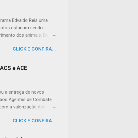
ograma Edvaldo Reis uma
 gatos estariam sendo
imento dos animais. De
lação apreensiva. Ela
CLICK E CONFIRA...
frente à sua residência, em
 da dor causada aos
nidade, podendo atingir
s ACS e ACE
cias tóxicas deixadas em
ral nº 9.605/1998 (Lei de
 prevê pena de reclusão de
zou a entrega de novos
e aos Agentes de Combate
 com a valorização dos
de doenças e no
CLICK E CONFIRA...
its foram preparados para
ho, contribuindo para o
 entrega, o prefeito Erivan