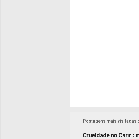
t
á
r
i
o
s
Postagens mais visitadas 
Crueldade no Cariri: