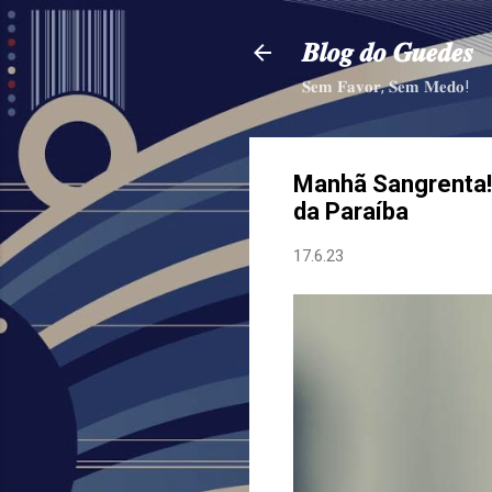
𝑩𝒍𝒐𝒈 𝒅𝒐 𝑮𝒖𝒆𝒅𝒆𝒔
𝐒𝐞𝐦 𝐅𝐚𝐯𝐨𝐫, 𝐒𝐞𝐦 𝐌𝐞𝐝𝐨!
Manhã Sangrenta! 
da Paraíba
17.6.23