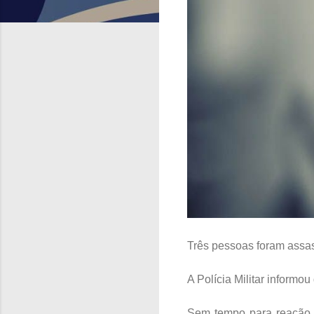
Três pessoas foram assas
A Polícia Militar informo
Sem tempo para reação, t