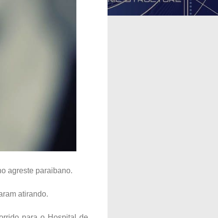
no agreste paraibano.
aram atirando.
orrido para o Hospital de