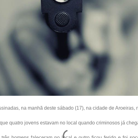
sinadas, na manhã deste sábado (17), na cidade de Aroeiras, 
u que quatro jovens estavam no local quando criminosos já cheg
rês homens faleceram no local e outro ficou ferido e foi soc