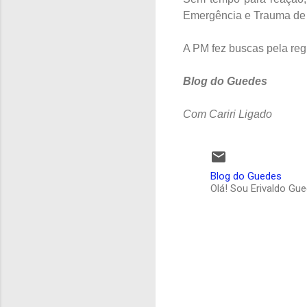
Emergência e Trauma de
A PM fez buscas pela reg
Blog do Guedes
Com Cariri Ligado
Blog do Guedes
Olá! Sou Erivaldo Gu
C
o
m
e
n