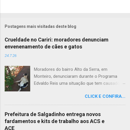
Postagens mais visitadas deste blog
Crueldade no Cariri: moradores denunciam
envenenamento de cães e gatos
24.7.26
Moradores do bairro Alto da Serra, em
Monteiro, denunciaram durante o Programa
Edvaldo Reis uma situação que tem causado
revolta e indignação. Segundo os relatos, cães
CLICK E CONFIRA...
e gatos estariam sendo envenenados na
comunidade, provocando mortes marcadas
por intenso sofrimento dos animais. De acordo
Prefeitura de Salgadinho entrega novos
com uma moradora, os casos vêm se
fardamentos e kits de trabalho aos ACS e
repetindo e têm deixado a população
ACE