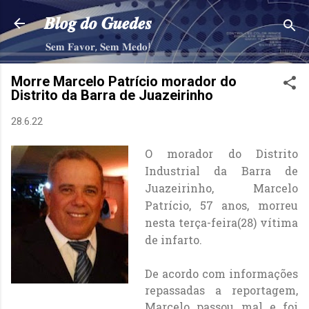
Pular para o conteúdo principal
𝑩𝒍𝒐𝒈 𝒅𝒐 𝑮𝒖𝒆𝒅𝒆𝒔
𝐒𝐞𝐦 𝐅𝐚𝐯𝐨𝐫, 𝐒𝐞𝐦 𝐌𝐞𝐝𝐨!
Morre Marcelo Patrício morador do
Distrito da Barra de Juazeirinho
28.6.22
O morador do Distrito
Industrial da Barra de
Juazeirinho, Marcelo
Patrício, 57 anos, morreu
nesta terça-feira(28) vítima
de infarto.
De acordo com informações
repassadas a reportagem,
Marcelo passou mal e foi