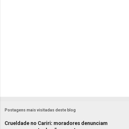
t
á
r
i
o
s
Postagens mais visitadas deste blog
Crueldade no Cariri: moradores denunciam