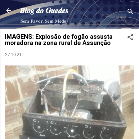
Pular para o conteúdo principal
𝑩𝒍𝒐𝒈 𝒅𝒐 𝑮𝒖𝒆𝒅𝒆𝒔
𝐒𝐞𝐦 𝐅𝐚𝐯𝐨𝐫, 𝐒𝐞𝐦 𝐌𝐞𝐝𝐨!
IMAGENS: Explosão de fogão assusta
moradora na zona rural de Assunção
27.10.21