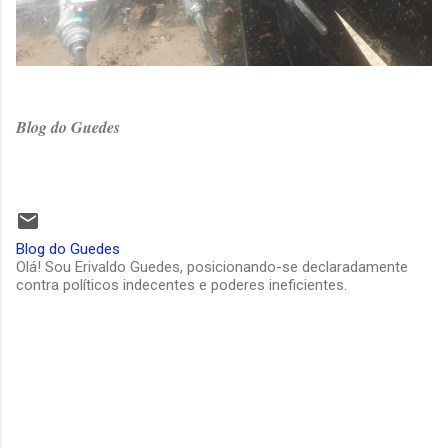
Blog do Guedes
Blog do Guedes
Olá! Sou Erivaldo Guedes, posicionando-se declaradamente
contra políticos indecentes e poderes ineficientes.
C
o
m
e
n