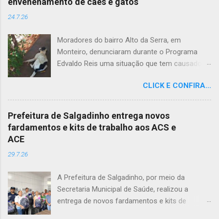
envenenamento de cães e gatos
24.7.26
Moradores do bairro Alto da Serra, em
Monteiro, denunciaram durante o Programa
Edvaldo Reis uma situação que tem causado
revolta e indignação. Segundo os relatos, cães
CLICK E CONFIRA...
e gatos estariam sendo envenenados na
comunidade, provocando mortes marcadas
por intenso sofrimento dos animais. De acordo
Prefeitura de Salgadinho entrega novos
com uma moradora, os casos vêm se
fardamentos e kits de trabalho aos ACS e
repetindo e têm deixado a população
ACE
apreensiva. Ela contou que, na última quarta-
29.7.26
feira (22), um cachorro morreu exatamente em
frente à sua residência, em uma cena que
A Prefeitura de Salgadinho, por meio da
comoveu vizinhos e evidenciou a gravidade da
Secretaria Municipal de Saúde, realizou a
situação. Além da dor causada aos tutores dos
entrega de novos fardamentos e kits de
animais, o envenenamento representa um risco
trabalho aos Agentes Comunitários de Saúde
para toda a comunidade, podendo atingir