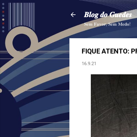
𝑩𝒍𝒐𝒈 𝒅𝒐 𝑮𝒖𝒆𝒅𝒆𝒔
𝐒𝐞𝐦 𝐅𝐚𝐯𝐨𝐫, 𝐒𝐞𝐦 𝐌𝐞𝐝𝐨!
FIQUE ATENTO: PF 
16.9.21