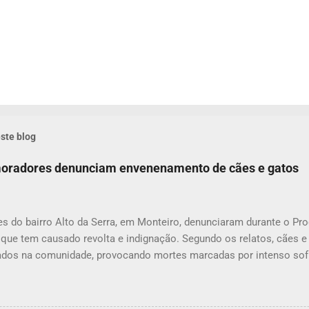
ste blog
 moradores denunciam envenenamento de cães e gatos
s do bairro Alto da Serra, em Monteiro, denunciaram durante o P
 que tem causado revolta e indignação. Segundo os relatos, cães 
dos na comunidade, provocando mortes marcadas por intenso sof
om uma moradora, os casos vêm se repetindo e têm deixado a pop
ue, na última quarta-feira (22), um cachorro morreu exatamente em 
ena que comoveu vizinhos e evidenciou a gravidade da situação. 