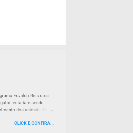
rograma Edvaldo Reis uma
e gatos estariam sendo
rimento dos animais. De
ulação apreensiva. Ela
CLICK E CONFIRA...
frente à sua residência,
Além da dor causada aos