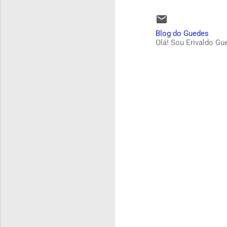
Blog do Guedes
Olá! Sou Erivaldo Gu
C
o
m
e
n
t
á
r
i
o
s