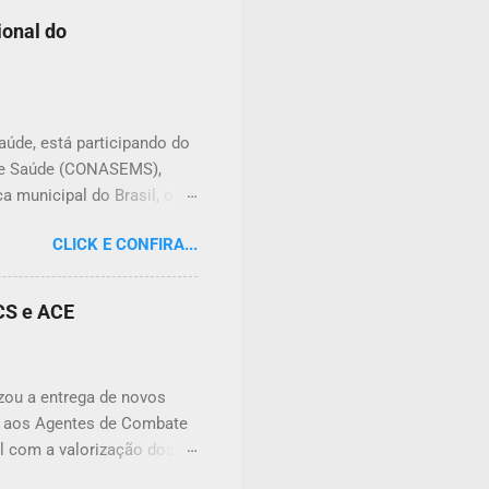
unidade, podendo atingir
ional do
ncias tóxicas deixadas em
deral nº 9.605/1998 (Lei de
 prevê pena de reclusão de
aúde, está participando do
 de Saúde (CONASEMS),
a municipal do Brasil, o
 do país para discutir os
CLICK E CONFIRA...
 evento, são promovidos
volvidas nos municípios
lecimento das políticas
ACS e ACE
de, Aparecida Firmino,
o da gestão e dos serviços
ampliar conhecimentos,
izou a entrega de novos
e aos Agentes de Combate
l com a valorização dos
de doenças e no