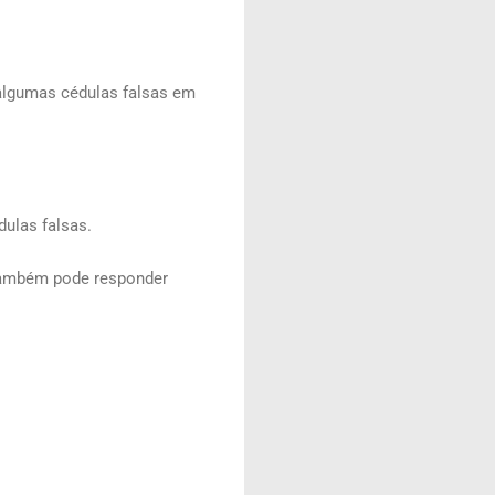
algumas cédulas falsas em
dulas falsas.
 também pode responder