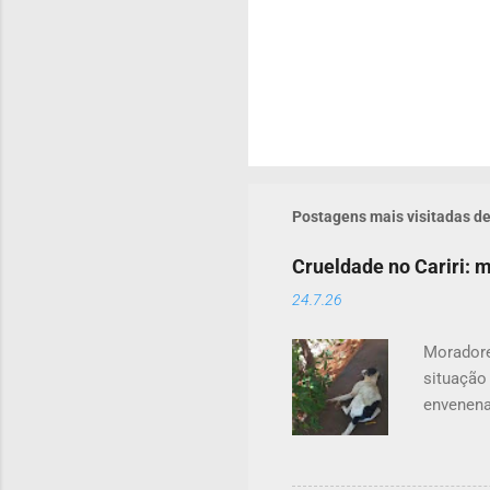
Postagens mais visitadas de
Crueldade no Cariri:
24.7.26
Moradore
situação
envenena
acordo c
contou q
em uma c