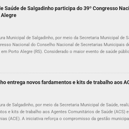
dos animais, o envenenamento representa um risco para toda a com
de Saúde de Salgadinho participa do 39º Congresso Nac
nimais e até crianças que, porventura, tenham contato com substâ
Alegre
icas. A prática de envenenar animais é considerada crime. A Lei Fe
mbientais), com as alterações promovidas pela Lei nº 14.064/2020,
nco anos, além de mult...
ura Municipal de Salgadinho, por meio da Secretaria Municipal de S
resso Nacional do Conselho Nacional de Secretarias Municipais
o em Porto Alegre (RS). Considerado o maior evento de saúde públic
 reúne gestores, profissionais e especialistas de todas as regiões
is desafios e avanços do Sistema Único de Saúde (SUS). Durante o
 palestras, painéis e apresentações de experiências exitosas desen
ros, proporcionando um ambiente de troca de conhecimentos e forta
nho entrega novos fardamentos e kits de trabalho aos 
 de saúde. Representando Salgadinho, a secretária municipal de Saú
 a importância da participação no congresso para o aprimorament
os à população. “Participar do CONASEMS é uma oportunidade de 
ura de Salgadinho, por meio da Secretaria Municipal de Saúde, real
experiências que tê...
tos e kits de trabalho aos Agentes Comunitários de Saúde (ACS) 
ias (ACE). A iniciativa reforça o compromisso da gestão municipa
onais que atuam diretamente na promoção da saúde, na prevenção 