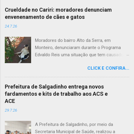
Crueldade no Cariri: moradores denunciam
envenenamento de cães e gatos
24.7.26
Moradores do bairro Alto da Serra, em
Monteiro, denunciaram durante o Programa
Edvaldo Reis uma situação que tem causado
revolta e indignação. Segundo os relatos, cães
CLICK E CONFIRA...
e gatos estariam sendo envenenados na
comunidade, provocando mortes marcadas
por intenso sofrimento dos animais. De acordo
Prefeitura de Salgadinho entrega novos
com uma moradora, os casos vêm se
fardamentos e kits de trabalho aos ACS e
repetindo e têm deixado a população
ACE
apreensiva. Ela contou que, na última quarta-
29.7.26
feira (22), um cachorro morreu exatamente em
frente à sua residência, em uma cena que
A Prefeitura de Salgadinho, por meio da
comoveu vizinhos e evidenciou a gravidade da
Secretaria Municipal de Saúde, realizou a
situação. Além da dor causada aos tutores dos