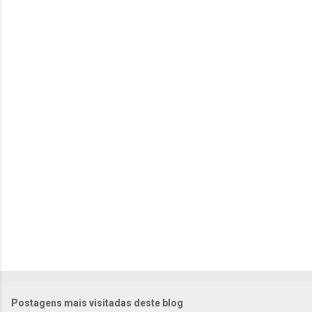
e
n
t
á
r
i
o
s
Postagens mais visitadas deste blog