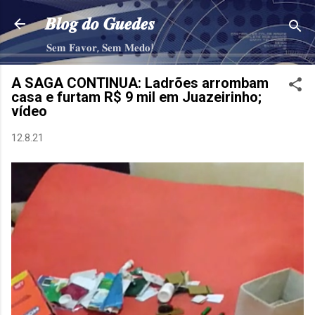
Pular para o conteúdo principal
𝑩𝒍𝒐𝒈 𝒅𝒐 𝑮𝒖𝒆𝒅𝒆𝒔
𝐒𝐞𝐦 𝐅𝐚𝐯𝐨𝐫, 𝐒𝐞𝐦 𝐌𝐞𝐝𝐨!
A SAGA CONTINUA: Ladrões arrombam
casa e furtam R$ 9 mil em Juazeirinho;
vídeo
12.8.21