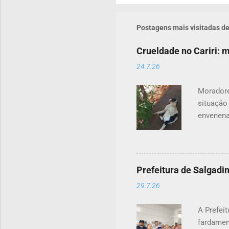
Postagens mais visitadas de
Crueldade no Cariri:
24.7.26
Moradore
situação
envenena
acordo c
contou q
em uma c
tutores 
Prefeitura de Salgadi
outros a
29.7.26
vias públ
Crimes A
A Prefeit
dois a ci
fardamen