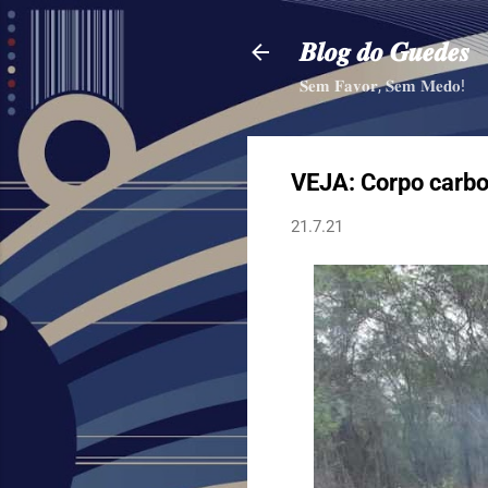
𝑩𝒍𝒐𝒈 𝒅𝒐 𝑮𝒖𝒆𝒅𝒆𝒔
𝐒𝐞𝐦 𝐅𝐚𝐯𝐨𝐫, 𝐒𝐞𝐦 𝐌𝐞𝐝𝐨!
VEJA: Corpo carbon
21.7.21