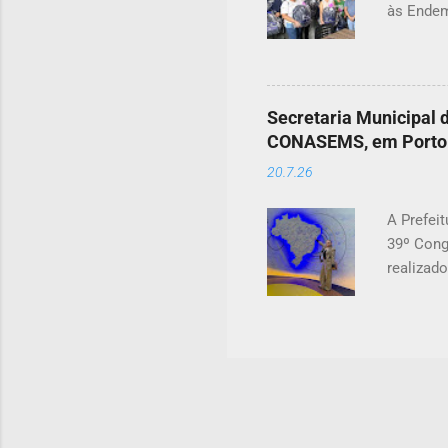
às Endem
profissi
acompanh
proporci
fortalec
Secretaria Municipal 
Erivan Jú
CONASEMS, em Porto 
pública.
20.7.26
populaçã
todos os 
A Prefeit
39º Cong
realizad
congresso
principa
debates,
brasilei
públicas
destacou
oferecid