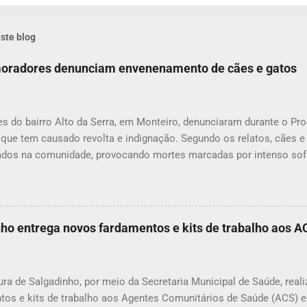
ste blog
 moradores denunciam envenenamento de cães e gatos
s do bairro Alto da Serra, em Monteiro, denunciaram durante o P
 que tem causado revolta e indignação. Segundo os relatos, cães 
dos na comunidade, provocando mortes marcadas por intenso sof
om uma moradora, os casos vêm se repetindo e têm deixado a pop
ue, na última quarta-feira (22), um cachorro morreu exatamente em 
ena que comoveu vizinhos e evidenciou a gravidade da situação. 
dos animais, o envenenamento representa um risco para toda a com
nho entrega novos fardamentos e kits de trabalho aos 
nimais e até crianças que, porventura, tenham contato com substâ
icas. A prática de envenenar animais é considerada crime. A Lei Fe
mbientais), com as alterações promovidas pela Lei nº 14.064/2020,
ura de Salgadinho, por meio da Secretaria Municipal de Saúde, real
nco anos, além de mult...
tos e kits de trabalho aos Agentes Comunitários de Saúde (ACS) 