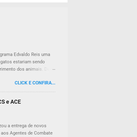
rograma Edvaldo Reis uma
e gatos estariam sendo
rimento dos animais. De
ulação apreensiva. Ela
CLICK E CONFIRA...
frente à sua residência,
Além da dor causada aos
unidade, podendo atingir
ACS e ACE
ncias tóxicas deixadas em
deral nº 9.605/1998 (Lei de
 prevê pena de reclusão de
izou a entrega de novos
e aos Agentes de Combate