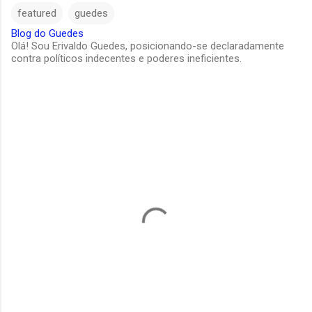
featured
guedes
Blog do Guedes
Olá! Sou Erivaldo Guedes, posicionando-se declaradamente
contra políticos indecentes e poderes ineficientes.
C
o
m
e
n
t
á
r
i
o
s