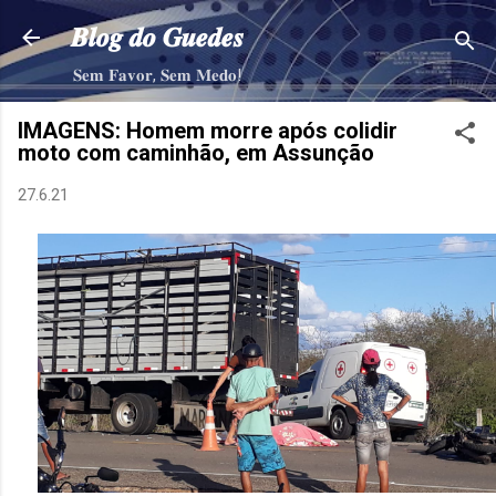
Pular para o conteúdo principal
𝑩𝒍𝒐𝒈 𝒅𝒐 𝑮𝒖𝒆𝒅𝒆𝒔
𝐒𝐞𝐦 𝐅𝐚𝐯𝐨𝐫, 𝐒𝐞𝐦 𝐌𝐞𝐝𝐨!
IMAGENS: Homem morre após colidir
moto com caminhão, em Assunção
27.6.21