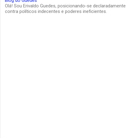
Blog do Guedes
Olá! Sou Erivaldo Guedes, posicionando-se declaradamente
contra políticos indecentes e poderes ineficientes.
C
o
m
e
n
t
á
r
i
o
s