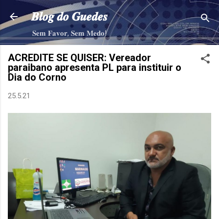
Pular para o conteúdo principal
𝑩𝒍𝒐𝒈 𝒅𝒐 𝑮𝒖𝒆𝒅𝒆𝒔
𝐒𝐞𝐦 𝐅𝐚𝐯𝐨𝐫, 𝐒𝐞𝐦 𝐌𝐞𝐝𝐨!
ACREDITE SE QUISER: Vereador
paraibano apresenta PL para instituir o
Dia do Corno
25.5.21