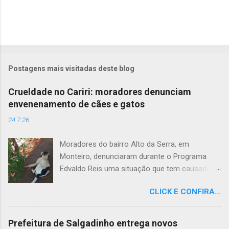
Postagens mais visitadas deste blog
Crueldade no Cariri: moradores denunciam
envenenamento de cães e gatos
24.7.26
Moradores do bairro Alto da Serra, em
Monteiro, denunciaram durante o Programa
Edvaldo Reis uma situação que tem causado
revolta e indignação. Segundo os relatos, cães
CLICK E CONFIRA...
e gatos estariam sendo envenenados na
comunidade, provocando mortes marcadas
por intenso sofrimento dos animais. De acordo
Prefeitura de Salgadinho entrega novos