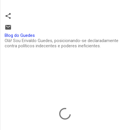
Blog do Guedes
Olá! Sou Erivaldo Guedes, posicionando-se declaradamente
contra políticos indecentes e poderes ineficientes.
C
o
m
e
n
t
á
r
i