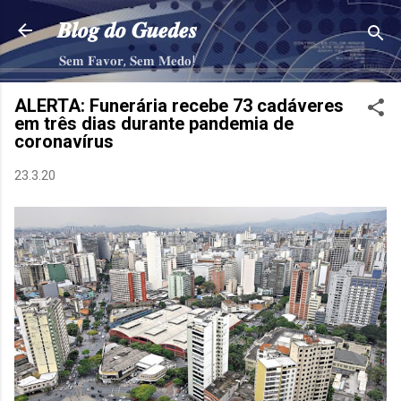
Pular para o conteúdo principal
𝑩𝒍𝒐𝒈 𝒅𝒐 𝑮𝒖𝒆𝒅𝒆𝒔
𝐒𝐞𝐦 𝐅𝐚𝐯𝐨𝐫, 𝐒𝐞𝐦 𝐌𝐞𝐝𝐨!
ALERTA: Funerária recebe 73 cadáveres
em três dias durante pandemia de
coronavírus
23.3.20