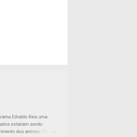
ograma Edvaldo Reis uma
 gatos estariam sendo
imento dos animais. De