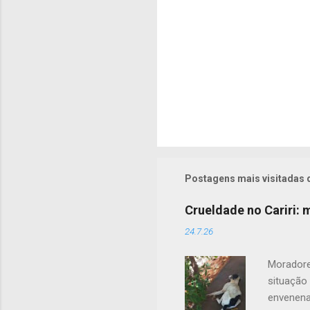
s
Postagens mais visitadas 
Crueldade no Cariri:
24.7.26
Moradore
situação
envenena