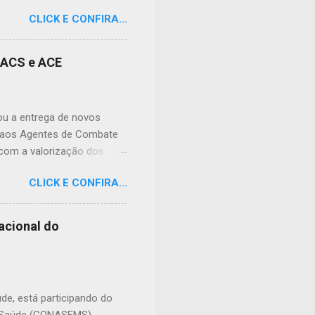
lação apreensiva. Ela
CLICK E CONFIRA...
frente à sua residência, em
 da dor causada aos
nidade, podendo atingir
s ACS e ACE
cias tóxicas deixadas em
ral nº 9.605/1998 (Lei de
 prevê pena de reclusão de
zou a entrega de novos
e aos Agentes de Combate
 com a valorização dos
de doenças e no
CLICK E CONFIRA...
its foram preparados para
ho, contribuindo para o
 entrega, o prefeito Erivan
acional do
de frente da saúde pública.
enham junto à população.
diferença todos os dias.
úde, está participando do
e Saúde (CONASEMS),