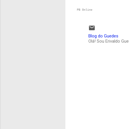
PB Online
Blog do Guedes
Olá! Sou Erivaldo Gu
C
o
m
e
n
t
á
r
i
o