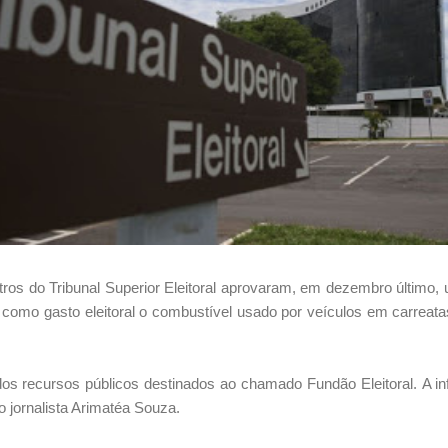
tros do Tribunal Superior Eleitoral aprovaram, em dezembro último
como gasto eleitoral o combustível usado por veículos em carreata
dos recursos públicos destinados ao chamado Fundão Eleitoral.
A i
o jornalista Arimatéa Souza.