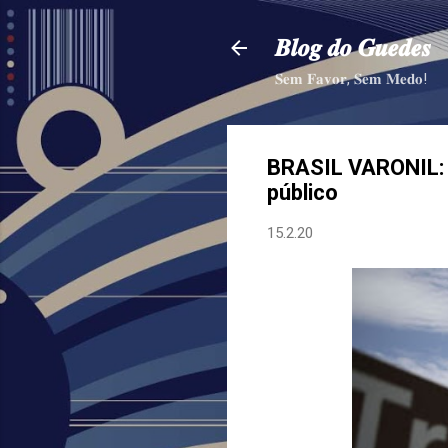
𝑩𝒍𝒐𝒈 𝒅𝒐 𝑮𝒖𝒆𝒅𝒆𝒔
𝐒𝐞𝐦 𝐅𝐚𝐯𝐨𝐫, 𝐒𝐞𝐦 𝐌𝐞𝐝𝐨!
BRASIL VARONIL: G
público
15.2.20