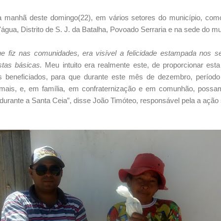
na manhã deste domingo(22), em vários setores do município, com
gua, Distrito de S. J. da Batalha, Povoado Serraria e na sede do mu
ue fiz nas comunidades, era visível a felicidade estampada nos s
tas básicas.
Meu intuito era realmente este, de proporcionar esta f
s beneficiados, para que durante este mês de dezembro, períod
mais, e, em família, em confraternização e em comunhão, possam
urante a Santa Ceia”, disse João Timóteo, responsável pela a ação s