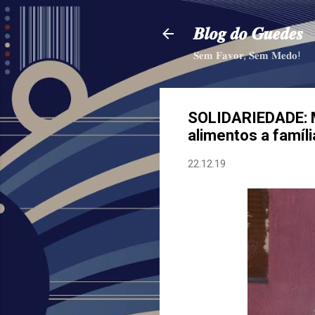
𝑩𝒍𝒐𝒈 𝒅𝒐 𝑮𝒖𝒆𝒅𝒆𝒔
𝐒𝐞𝐦 𝐅𝐚𝐯𝐨𝐫, 𝐒𝐞𝐦 𝐌𝐞𝐝𝐨!
SOLIDARIEDADE: M
alimentos a famíl
22.12.19