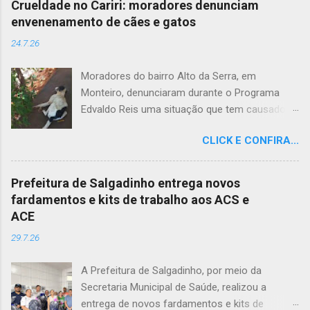
Crueldade no Cariri: moradores denunciam
envenenamento de cães e gatos
24.7.26
Moradores do bairro Alto da Serra, em
Monteiro, denunciaram durante o Programa
Edvaldo Reis uma situação que tem causado
revolta e indignação. Segundo os relatos, cães
CLICK E CONFIRA...
e gatos estariam sendo envenenados na
comunidade, provocando mortes marcadas
por intenso sofrimento dos animais. De acordo
Prefeitura de Salgadinho entrega novos
com uma moradora, os casos vêm se
fardamentos e kits de trabalho aos ACS e
repetindo e têm deixado a população
ACE
apreensiva. Ela contou que, na última quarta-
29.7.26
feira (22), um cachorro morreu exatamente em
frente à sua residência, em uma cena que
A Prefeitura de Salgadinho, por meio da
comoveu vizinhos e evidenciou a gravidade da
Secretaria Municipal de Saúde, realizou a
situação. Além da dor causada aos tutores dos
entrega de novos fardamentos e kits de
animais, o envenenamento representa um risco