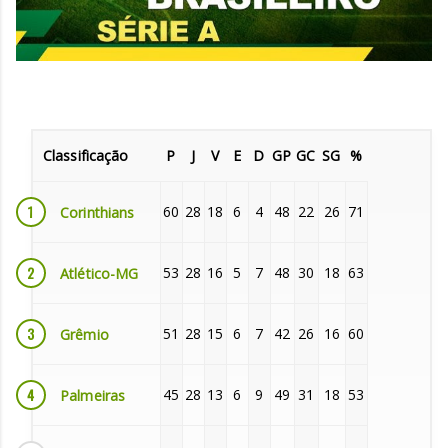
Classificação
P
J
V
E
D
GP
GC
SG
%
1
60
28
18
6
4
48
22
26
71
Corinthians
2
53
28
16
5
7
48
30
18
63
Atlético-MG
3
51
28
15
6
7
42
26
16
60
Grêmio
4
45
28
13
6
9
49
31
18
53
Palmeiras