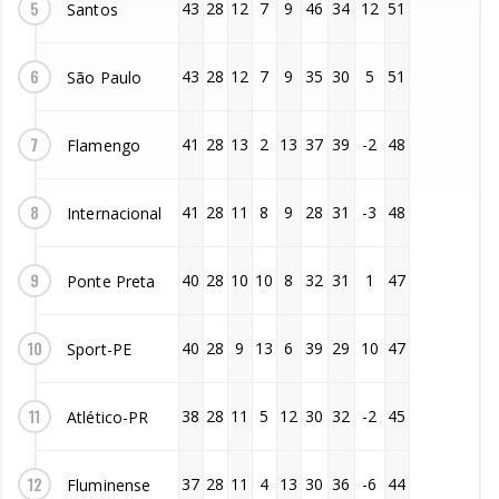
5
43
28
12
7
9
46
34
12
51
Santos
6
43
28
12
7
9
35
30
5
51
São Paulo
7
41
28
13
2
13
37
39
-2
48
Flamengo
8
41
28
11
8
9
28
31
-3
48
Internacional
9
40
28
10
10
8
32
31
1
47
Ponte Preta
10
40
28
9
13
6
39
29
10
47
Sport-PE
11
38
28
11
5
12
30
32
-2
45
Atlético-PR
12
37
28
11
4
13
30
36
-6
44
Fluminense