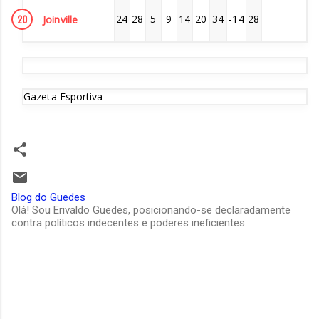
20
24
28
5
9
14
20
34
-14
28
Joinville
Gazeta Esportiva
Blog do Guedes
Olá! Sou Erivaldo Guedes, posicionando-se declaradamente
contra políticos indecentes e poderes ineficientes.
C
o
m
e