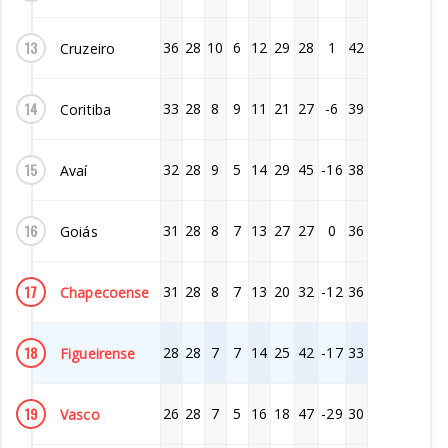
13
36
28
10
6
12
29
28
1
42
Cruzeiro
14
33
28
8
9
11
21
27
-6
39
Coritiba
15
32
28
9
5
14
29
45
-16
38
Avaí
16
31
28
8
7
13
27
27
0
36
Goiás
17
31
28
8
7
13
20
32
-12
36
Chapecoense
18
28
28
7
7
14
25
42
-17
33
Figueirense
19
26
28
7
5
16
18
47
-29
30
Vasco