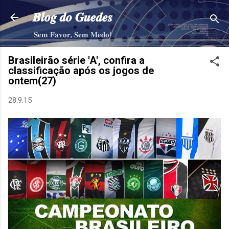
Pular para o conteúdo principal
𝑩𝒍𝒐𝒈 𝒅𝒐 𝑮𝒖𝒆𝒅𝒆𝒔
𝐒𝐞𝐦 𝐅𝐚𝐯𝐨𝐫, 𝐒𝐞𝐦 𝐌𝐞𝐝𝐨!
Brasileirão série 'A', confira a
classificação após os jogos de
ontem(27)
28.9.15