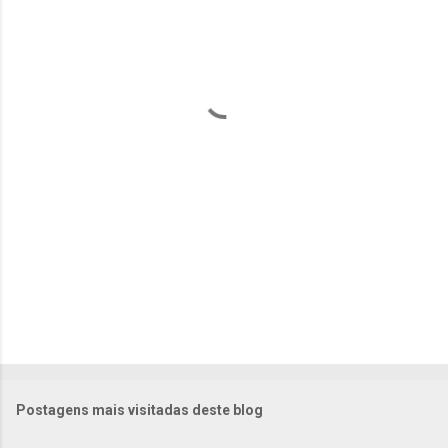
n
t
á
r
i
o
s
Postagens mais visitadas deste blog