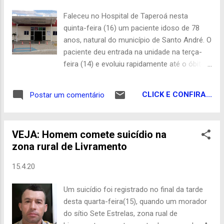
Faleceu no Hospital de Taperoá nesta
quinta-feira (16) um paciente idoso de 78
anos, natural do município de Santo André. O
paciente deu entrada na unidade na terça-
feira (14) e evoluiu rapidamente até o óbito
na madrugada desta quinta (16). Segundo
informações apuradas com exclusividade
CLICK E CONFIRA...
Postar um comentário
pelo portal De Olho no Cariri com o médico e
diretor técnico, Dr. Bem Sirak, o paciente
possuía outros problemas de saúde em seu
VEJA: Homem comete suicídio na
histórico clínico a exemplo de hipertensão,
zona rural de Livramento
asma, quadro cardiopático e psiquiátrico,
mas infelizmente evoluiu para óbito muito
15.4.20
rapidamente, o que aumentou as suspeitas
de que possa está infectado pelo Covid-19.
Um suicídio foi registrado no final da tarde
Segundo Dr. Bem Sirak, o hospital procedeu
desta quarta-feira(15), quando um morador
fazendo a coleta para teste de Covid-19 no
do sítio Sete Estrelas, zona rual de
paciente e as amostras foram