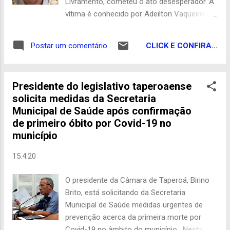
Livramento, cometeu o ato desesperador. A
encaminhadas para o Lacen, com resultado
vítima é conhecido por Adeilton Vaqueiro.
previsto para a qualquer momento. O diretor
Matéria em apuração, em instantes maiores
técnico do Hospital de Taperoá disse,
detalhes. Redação
entretanto, que como seu quadro de saúde
CLICK E CONFIRA...
Postar um comentário
era debilitado há possibilidade de sua morte
ser decorrente de fato de uma de su...
Presidente do legislativo taperoaense
solicita medidas da Secretaria
Municipal de Saúde após confirmação
de primeiro óbito por Covid-19 no
município
15.4.20
O presidente da Câmara de Taperoá, Birino
Brito, está solicitando da Secretaria
Municipal de Saúde medidas urgentes de
prevenção acerca da primeira morte por
Covid-19 no âmbito do município. Nesta