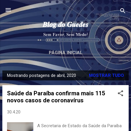
Pular para o conteúdo principal
𝑩𝒍𝒐𝒈 𝒅𝒐 𝑮𝒖𝒆𝒅𝒆𝒔
𝐒𝐞𝐦 𝐅𝐚𝐯𝐨𝐫, 𝐒𝐞𝐦 𝐌𝐞𝐝𝐨!
PÁGINA INICIAL
Mostrando postagens de abril, 2020
MOSTRAR TUDO
P
o
Saúde da Paraíba confirma mais 115
s
novos casos de coronavírus
t
a
30.4.20
g
e
A Secretaria de Estado da Saúde da Paraíba