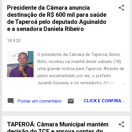
o jovem esteve na feira da Ceasa em
Presidente da Câmara anuncia
Campina Grande e após alguns dias
destinação de R$ 600 mil para saúde
começou a sentir os sintomas da doença. O
de Taperoá pelo deputado Aguinaldo
jovem se encontra em isolamento domiciliar
e a senadora Daniela Ribeiro
em Campina Grande e está se recuperando
da doença. A Prefeitura do Barra de São
18.4.20
Miguel pede para que a população mantenha
os cuidados e medidas de proteção e ao
O presidente da Câmara de Taperoá, Birino
perceber sintomas procure o serviço
Brito, recebeu na manhã deste sábado (18)
municipal de saúde. Os outros demais casos
uma grande notícia para Taperoá. Através de
do Covid-19 na região do Cariri, foram
pleito encaminhado por ele, o prefeito
registrados nos municípios de Serra Branca,
Jurandi Gouveia, e os vereadores Ailton
Taperoá e Congo. Com De Olho no Cariri
Paulo e Chiquinho Patativa, o município de
Taperoá receberá um investimento de R$
CLICK E CONFIRA...
Postar um comentário
600 mil através de emendas destinadas pelo
deputado federal Aguinaldo Ribeiro e a
senadora Daniela Ribeiro. Os líderes
TAPEROÁ: Câmara Municipal mantém
estaduais do PP atenderam a solicitação
decisão do TCE e aprova contas do