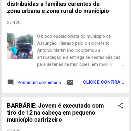
distribuídas a famílias carentes da
1 caso de óbito, que foi a bebê de 04 meses.
zona urbana e zona rural do município
Com o caso confirmado, a região do Cariri
soma sete casos para o Covid-19, sendo já
27.4.20
registrados nas cidades de Serra Branca,
Taperoá, Congo, Barra de São Miguel,
O bloco oposicionista do município de
Coxixola e Boqueirão. De Olho no Cariri
Assunção, liderado pelo o ex-prefeito
Antônio Martiniano, coordenou a
arrecadação e a entrega de cestas básicas
para dezenas de munícipes, em meio à
pandemia do coronavírus. Mais de 100
famílias foram agraciadas. A ação contou
CLICK E CONFIRA...
Postar um comentário
com o apoio de vários amigos, e alguns
comerciantes da cidade, onde unidos
bancaram as cestas básicas, houve também
BARBÁRIE: Jovem é executado com
a colaboração de voluntários na confecção
tiro de 12 na cabeça em pequeno
e distribuição das mesmas. Foi realizada
município caririzeiro
uma triagem das pessoas que mais
precisam, logo após uma listagem. Já a