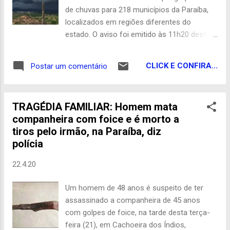
Polícia Científica (IPC) estiveram no local
de chuvas para 218 municípios da Paraíba,
para recolherem o corpo, miolos caíram da
localizados em regiões diferentes do
cabeça do agricultor no solo. Ameaçado
estado. O aviso foi emitido às 11h20 desta
Familiares disseram que ele havia sido
segunda-feira (27) e segue até às 11h da
ameaçado por um ex-patrão, para quem
terça-feira (28). Conforme o alerta, poderá
trabalhara no corte de lenha na região do
CLICK E CONFIRA...
Postar um comentário
chover entre 20 e 30 milímetros por hora, ou
Sertão paraibano. As ameaças teriam sido
até 50 milímetros por dia, nas cidades
motivadas devido a um...
listadas. Há baixo risco de alagamentos e
TRAGÉDIA FAMILIAR: Homem mata
pequenos deslizamentos. O Inmet
companheira com foice e é morto a
recomenda que os moradores das cidades
tiros pelo irmão, na Paraíba, diz
listadas, que evitem utilizar aparelhos
polícia
eletrônicos ligados à tomada e observem
alterações nas encostas. Caso haja algum
22.4.20
problema, o órgão orienta que as pessoas
entrem em contato com a Defesa Civil, por
Um homem de 48 anos é suspeito de ter
meio do número 199, e com o Corpo de
assassinado a companheira de 45 anos
Bombeiros, por meio do número 193. Lista
com golpes de foice, na tarde desta terça-
das cidades com alerta de perigo potencial
feira (21), em Cachoeira dos Índios,