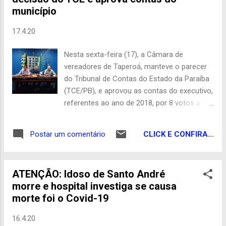
dos novos integrantes do partido no âmbito
município
municipal, sob a presidência local do
presidente da Câmara Birino Brito. Pelo
17.4.20
comunicado enviado, o deputado Aguinaldo
destinou uma emenda de custeio no valor
Nesta sexta-feira (17), a Câmara de
de R$ 400 mil para a Atenção Básica; já a
vereadores de Taperoá, manteve o parecer
senadora Daniela empenhou R$ 100 mil para
do Tribunal de Contas do Estado da Paraíba
a Média e Alta Complexidade, isto é, para
(TCE/PB), e aprovou as contas do executivo,
utilização junto ao HGT, e mais R$ 100 mil
referentes ao ano de 2018, por 8 votos a 3,
para ações de combate ao Covid-19. O
as contas foram aprovadas . O prefeito
recurso chegará em muito boa hora,
Jurandi Gouveia está no seu segundo
destacou o presidente da Câmara, Birino
CLICK E CONFIRA...
Postar um comentário
mandato e contabiliza todas as contas
Brito. “Estamos ultrapassando um tempo
aprovadas pelo TCE. Durante a sessão
difícil. A união em t...
extraordinária os vereadores também
ATENÇÃO: Idoso de Santo André
votaram a abertura de crédito especial no
morre e hospital investiga se causa
valor de R$ 754.000,00 oriundos da Cessão
morte foi o Covid-19
onerosa do pré-sal. Redação Com
informações de Toinho Patativa
16.4.20