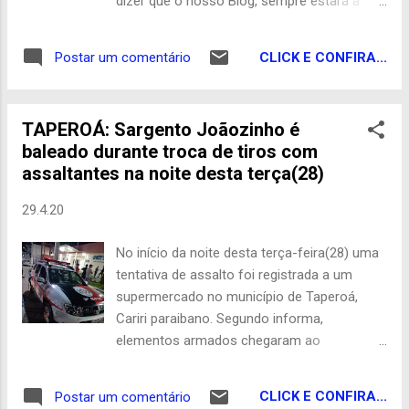
dizer que o nosso Blog, sempre estará à
disposição dos assunçãoenses“. Assunção
é um município brasileiro do estado da
CLICK E CONFIRA...
Postar um comentário
Paraíba , localizado na região do Cariri
Ocidental. As terras que constituem o atual
município de Assunção originaram-se das
TAPEROÁ: Sargento Joãozinho é
sesmarias da família Oliveira Ledo. A
baleado durante troca de tiros com
vegetação nativa é a caatinga . Seus
assaltantes na noite desta terça(28)
principais tributários são os riachos do
Junco, dos Frades, Catolé, da Cachoeira,
29.4.20
Mucutu, da Canoa, Capim-Açu, dos Ferros,
Olho da Serrinha e Quixelô, a maioria de
No início da noite desta terça-feira(28) uma
regime intermitente. Conta com os açudes
tentativa de assalto foi registrada a um
Seridozinho e as lagoas da Maçaranduba,
supermercado no município de Taperoá,
dos Frades, da Serra Branca, do Cavalo e
Cariri paraibano. Segundo informa,
dos Tanques. A base econômica do
elementos armados chegaram ao
município é a agricultura e a pecuária .
supermercado “Ofertão”, que fica localizado
Parabéns a todos assunçãoenses, povo
no bairro do Alto e durante a ação criminosa
guerreiro e que não desiste fácil ...
CLICK E CONFIRA...
Postar um comentário
foram surpreendidos por policiais militares