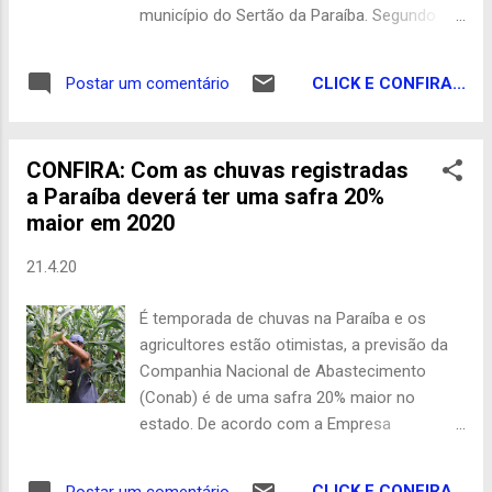
de chuvas Aguiar Alagoa Grande Alagoa
município do Sertão da Paraíba. Segundo
Nova Alagoinha Alcantil Algodão De Jandaíra
informações da Polícia Civil, após cometer o
Alhandra Amparo Aparecida Arara Araruna
crime, ele teria sido morto a tidos pelo
Araçagi Areia Areia De...
CLICK E CONFIRA...
Postar um comentário
próprio irmão. Ainda conforme a polícia, o
homem suspeito de matar a companheira
tinha problemas mentais. Após assassinar a
CONFIRA: Com as chuvas registradas
vítima, ele teria ido até a casa da mãe para
a Paraíba deverá ter uma safra 20%
cometer novos crimes. O irmão teria atirado
maior em 2020
contra ele para proteger a família. O homem
que atirou contra o irmão fugiu do local em
21.4.20
que o crime aconteceu. Ele ainda não foi
detido. Uma perícia foi realizada nos locais
É temporada de chuvas na Paraíba e os
em que os crimes aconteceram. O corpo
agricultores estão otimistas, a previsão da
das vítimas foi encaminhado para o Núcleo
Companhia Nacional de Abastecimento
de Medicina e Odontologia Legal (Numol) de
(Conab) é de uma safra 20% maior no
Cajazeiras, também no Sertão do estado. G1
estado. De acordo com a Empresa
Paraibana de Pesquisa, Extensão Rural e
Regularização Fundiária (Empaer), a
CLICK E CONFIRA...
Postar um comentário