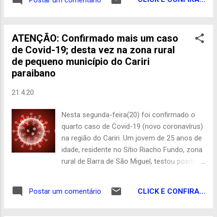
expectativa é que sejam produzidas 80 mil
toneladas de milho e 50 mil toneladas de
feijão na Paraíba. As chuvas estão
ATENÇÃO: Confirmado mais um caso
enchendo os açudes paraibanos, com quase
de Covid-19; desta vez na zona rural
30 deles com a capacidade máxima. No
de pequeno município do Cariri
agreste da Paraíba, o melhor ainda está por
paraibano
vir, a chuvarada deverá ganhar força entre
junho e julho. Para todo o Nordeste, o
21.4.20
aumento de safra previsto é de 6,4%,
segundo a Conab. Globo Rural
Nesta segunda-feira(20) foi confirmado o
quarto caso de Covid-19 (novo coronavírus)
na região do Cariri. Um jovem de 25 anos de
idade, residente no Sítio Riacho Fundo, zona
rural de Barra de São Miguel, testou positivo
para o novo vírus. A Prefeitura de Barra de
São Miguel, através da Secretaria Municipal
CLICK E CONFIRA...
Postar um comentário
de Saúde, confirmou através de nota oficial
o resultado do teste positivo. Recentemente