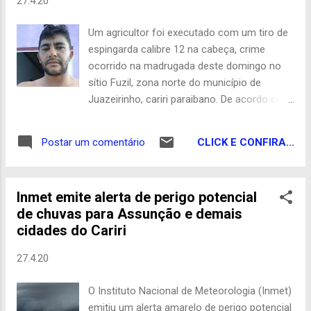
27.4.20
entrega foi realizada na manhã deste
domingo(26). Todos os envolvidos na ação,
Um agricultor foi executado com um tiro de
agradecem a receptividade dos moradores
espingarda calibre 12 na cabeça, crime
assunçãoenses e ao mesmo tempo se
ocorrido na madrugada deste domingo no
solidarizam com o momento o qual
sítio Fuzil, zona norte do município de
estamos vivenciando. Redação
Juazeirinho, cariri paraibano. De acordo com
informações obtidas pela reportagem,
Neguinho de Anísio, 29 anos, dormia em sua
CLICK E CONFIRA...
Postar um comentário
residência, com a mulher e um casal de
filhos pequenos, quando dois pistoleiros
arrombaram a porta do imóvel, que é de
Inmet emite alerta de perigo potencial
ferro, e o executaram. A esposa do
de chuvas para Assunção e demais
agricultor disse que os assassinos estavam
cidades do Cariri
de cara limpa e que seu marido ainda
chegou a pegar uma espingarda quando
27.4.20
ouviu o estrondo da porta sendo arrombada
para tentar se defender, mas não teve
O Instituto Nacional de Meteorologia (Inmet)
tempo. Quando os peritos do Instituto de
emitiu um alerta amarelo de perigo potencial