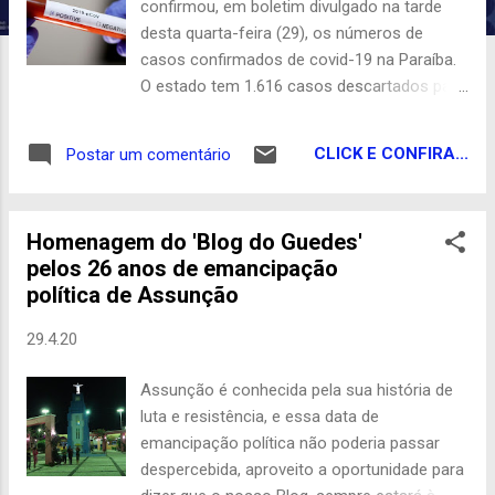
n
confirmou, em boletim divulgado na tarde
s
desta quarta-feira (29), os números de
casos confirmados de covid-19 na Paraíba.
O estado tem 1.616 casos descartados para
a infecção pela Covid-19. O total é de 62
óbitos pelo novo coronavírus. A soma de
CLICK E CONFIRA...
Postar um comentário
recuperados chega a 152. Confira abaixo:
Casos confirmados: 814 Casos
descartados: 1616 Óbitos confirmados: 62
Homenagem do 'Blog do Guedes'
Casos recuperados: 152 Os casos estão
pelos 26 anos de emancipação
distribuídos em 49 municípios. Com Cariri
política de Assunção
Ligado
29.4.20
Assunção é conhecida pela sua história de
luta e resistência, e essa data de
emancipação política não poderia passar
despercebida, aproveito a oportunidade para