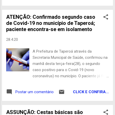
que chegaram ao local e conseguiram
interromper o assalto. Uma intensa troca de
ATENÇÃO: Confirmado segundo caso
tiros aconteceu na rua do supermercado e
de Covid-19 no município de Taperoá;
um dos policiais foi atingido de raspão. Na
paciente encontra-se em isolamento
ação, os criminosos conseguiram fazer
duas mulheres de reféns. Os bandidos
28.4.20
escaparam do tiroteio e na fuga ainda
conseguiram levar uma das reféns em uma
A Prefeitura de Taperoá através da
motocicleta roubada nas proximidades do
Secretaria Municipal de Saúde, confirmou na
mercadinho. No trajeto, os assaltantes
manhã desta terça-feira(28), o segundo
largaram a refém e empreenderam fuga em
caso positivo para o Covid-19 (novo
sentido ignorado. Segundo informações, os
coronavírus) no município. O paciente já foi
bandidos estavam fortemente armados e
atendido pela equipe médica e se encontra
um carro estaria dando suporte aos
em isolamento domiciliar, devidamente
assaltantes. A viatura da PM ficou com
CLICK E CONFIRA...
Postar um comentário
notificado e orientado. Com este resultado,
várias marcas de tiros. O Policial ferido
o município de Taperoá passa a contabilizar
identificado por Sargento João...
2 casos confirmados, sendo 12 liberados da
ASSUNÇÃO: Cestas básicas são
quarentena, 3 monitorados , 8 descartados e