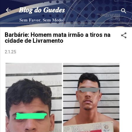
Pular para o conteúdo principal
𝑩𝒍𝒐𝒈 𝒅𝒐 𝑮𝒖𝒆𝒅𝒆𝒔
𝐒𝐞𝐦 𝐅𝐚𝐯𝐨𝐫, 𝐒𝐞𝐦 𝐌𝐞𝐝𝐨!
Barbárie: Homem mata irmão a tiros na
cidade de Livramento
2.1.25