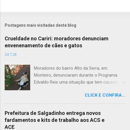
Postagens mais visitadas deste blog
Crueldade no Cariri: moradores denunciam
envenenamento de cães e gatos
24.7.26
Moradores do bairro Alto da Serra, em
Monteiro, denunciaram durante o Programa
Edvaldo Reis uma situação que tem causado
revolta e indignação. Segundo os relatos, cães
CLICK E CONFIRA...
e gatos estariam sendo envenenados na
comunidade, provocando mortes marcadas
por intenso sofrimento dos animais. De acordo
Prefeitura de Salgadinho entrega novos
com uma moradora, os casos vêm se
fardamentos e kits de trabalho aos ACS e
repetindo e têm deixado a população
ACE