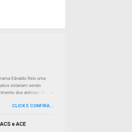
ograma Edvaldo Reis uma
 gatos estariam sendo
imento dos animais. De
lação apreensiva. Ela
CLICK E CONFIRA...
frente à sua residência, em
 da dor causada aos
nidade, podendo atingir
s ACS e ACE
cias tóxicas deixadas em