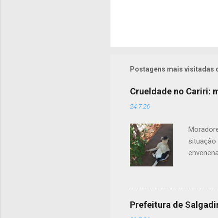
Postagens mais visitadas 
Crueldade no Cariri:
24.7.26
Moradore
situação
envenena
acordo c
contou q
uma cena
tutores 
Prefeitura de Salgad
outros a