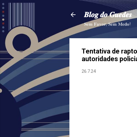
𝑩𝒍𝒐𝒈 𝒅𝒐 𝑮𝒖𝒆𝒅𝒆𝒔
𝐒𝐞𝐦 𝐅𝐚𝐯𝐨𝐫, 𝐒𝐞𝐦 𝐌𝐞𝐝𝐨!
Tentativa de rapto
autoridades polic
26.7.24