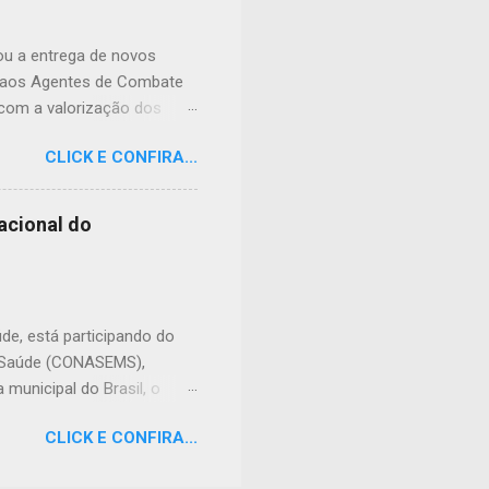
ral nº 9.605/1998 (Lei de
 prevê pena de reclusão de
zou a entrega de novos
e aos Agentes de Combate
 com a valorização dos
de doenças e no
CLICK E CONFIRA...
its foram preparados para
ho, contribuindo para o
 entrega, o prefeito Erivan
acional do
de frente da saúde pública.
enham junto à população.
diferença todos os dias.
úde, está participando do
e Saúde (CONASEMS),
municipal do Brasil, o
do país para discutir os
CLICK E CONFIRA...
evento, são promovidos
olvidas nos municípios