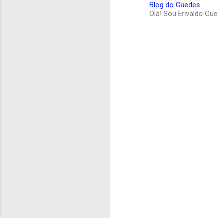
Blog do Guedes
Olá! Sou Erivaldo Gu
C
o
m
e
n
t
á
r
i
o
s