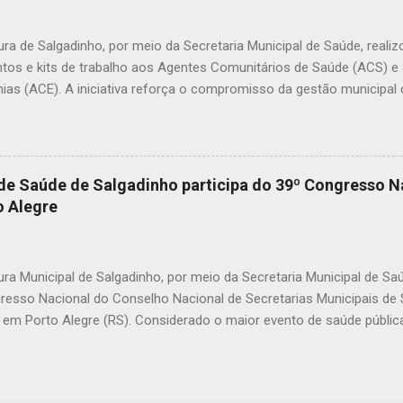
icas. A prática de envenenar animais é considerada crime. A Lei Fede
mbientais), com as alterações promovidas pela Lei nº 14.064/2020,
ura de Salgadinho, por meio da Secretaria Municipal de Saúde, reali
nco anos, além de mult...
tos e kits de trabalho aos Agentes Comunitários de Saúde (ACS) 
ias (ACE). A iniciativa reforça o compromisso da gestão municipal
onais que atuam diretamente na promoção da saúde, na prevenção 
amento das famílias em todas as comunidades do município. Os k
nar mais organização, identificação e melhores condições de trabal
mento das ações desenvolvidas diariamente pelos agentes. Durante a
 de Saúde de Salgadinho participa do 39º Congresso N
tacou a importância de investir nos profissionais que estão na linha 
 Alegre
ar nossos agentes é reconhecer o papel essencial que eles desemp
ssionais que conhecem de perto a realidade das famílias e fazem a 
emos investi...
ura Municipal de Salgadinho, por meio da Secretaria Municipal de Sa
resso Nacional do Conselho Nacional de Secretarias Municipais d
 em Porto Alegre (RS). Considerado o maior evento de saúde pública 
 reúne gestores, profissionais e especialistas de todas as regiões 
is desafios e avanços do Sistema Único de Saúde (SUS). Durante o 
palestras, painéis e apresentações de experiências exitosas desenv