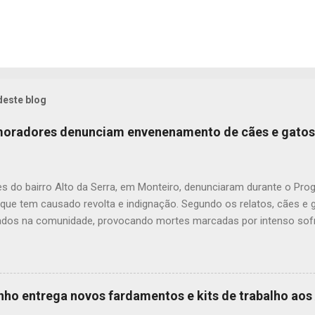
deste blog
 moradores denunciam envenenamento de cães e gatos
s do bairro Alto da Serra, em Monteiro, denunciaram durante o Pr
 que tem causado revolta e indignação. Segundo os relatos, cães e
dos na comunidade, provocando mortes marcadas por intenso sofr
om uma moradora, os casos vêm se repetindo e têm deixado a popu
ue, na última quarta-feira (22), um cachorro morreu exatamente em 
 que comoveu vizinhos e evidenciou a gravidade da situação. Além
dos animais, o envenenamento representa um risco para toda a comu
inho entrega novos fardamentos e kits de trabalho ao
nimais e até crianças que, porventura, tenham contato com substân