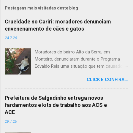
Postagens mais visitadas deste blog
Crueldade no Cariri: moradores denunciam
envenenamento de cães e gatos
24.7.26
Moradores do bairro Alto da Serra, em
Monteiro, denunciaram durante o Programa
Edvaldo Reis uma situação que tem causado
revolta e indignação. Segundo os relatos, cães
CLICK E CONFIRA...
e gatos estariam sendo envenenados na
comunidade, provocando mortes marcadas
por intenso sofrimento dos animais. De acordo
Prefeitura de Salgadinho entrega novos
com uma moradora, os casos vêm se
fardamentos e kits de trabalho aos ACS e
repetindo e têm deixado a população
ACE
apreensiva. Ela contou que, na última quarta-
29.7.26
feira (22), um cachorro morreu exatamente em
frente à sua residência, em uma cena que