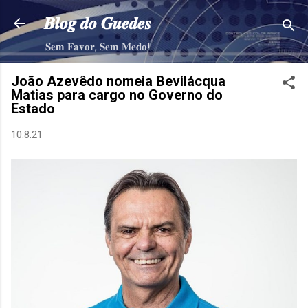
Pular para o conteúdo principal
𝑩𝒍𝒐𝒈 𝒅𝒐 𝑮𝒖𝒆𝒅𝒆𝒔
𝐒𝐞𝐦 𝐅𝐚𝐯𝐨𝐫, 𝐒𝐞𝐦 𝐌𝐞𝐝𝐨!
João Azevêdo nomeia Bevilácqua
Matias para cargo no Governo do
Estado
10.8.21