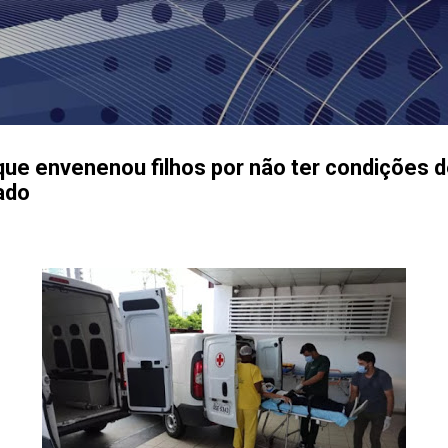
Pular para o conteúdo principal
ue envenenou filhos por não ter condições 
ado