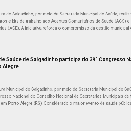
icas. A prática de envenenar animais é considerada crime. A Lei Fede
mbientais), com as alterações promovidas pela Lei nº 14.064/2020,
ura de Salgadinho, por meio da Secretaria Municipal de Saúde, reali
nco anos, além de mult...
tos e kits de trabalho aos Agentes Comunitários de Saúde (ACS) 
ias (ACE). A iniciativa reforça o compromisso da gestão municipal
onais que atuam diretamente na promoção da saúde, na prevenção 
amento das famílias em todas as comunidades do município. Os k
nar mais organização, identificação e melhores condições de trabal
mento das ações desenvolvidas diariamente pelos agentes. Durante a
 de Saúde de Salgadinho participa do 39º Congresso N
tacou a importância de investir nos profissionais que estão na linha 
 Alegre
ar nossos agentes é reconhecer o papel essencial que eles desemp
ssionais que conhecem de perto a realidade das famílias e fazem a 
emos investi...
ura Municipal de Salgadinho, por meio da Secretaria Municipal de Sa
resso Nacional do Conselho Nacional de Secretarias Municipais d
 em Porto Alegre (RS). Considerado o maior evento de saúde pública 
 reúne gestores, profissionais e especialistas de todas as regiões 
is desafios e avanços do Sistema Único de Saúde (SUS). Durante o 
palestras, painéis e apresentações de experiências exitosas desenv