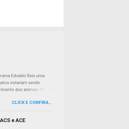
ograma Edvaldo Reis uma
 gatos estariam sendo
imento dos animais. De
lação apreensiva. Ela
CLICK E CONFIRA...
frente à sua residência, em
 da dor causada aos
nidade, podendo atingir
s ACS e ACE
cias tóxicas deixadas em