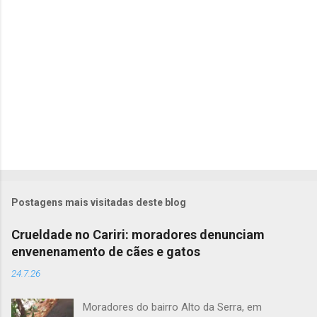
i
o
s
Postagens mais visitadas deste blog
Crueldade no Cariri: moradores denunciam
envenenamento de cães e gatos
24.7.26
Moradores do bairro Alto da Serra, em