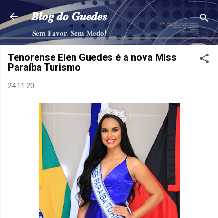
Pular para o conteúdo principal
𝑩𝒍𝒐𝒈 𝒅𝒐 𝑮𝒖𝒆𝒅𝒆𝒔
𝐒𝐞𝐦 𝐅𝐚𝐯𝐨𝐫, 𝐒𝐞𝐦 𝐌𝐞𝐝𝐨!
Tenorense Elen Guedes é a nova Miss
Paraíba Turismo
24.11.20