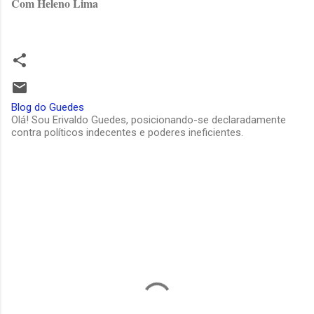
Com Heleno Lima
Blog do Guedes
Olá! Sou Erivaldo Guedes, posicionando-se declaradamente
contra políticos indecentes e poderes ineficientes.
C
o
m
e
n
t
á
r