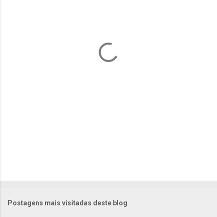
n
t
á
r
i
o
s
Postagens mais visitadas deste blog