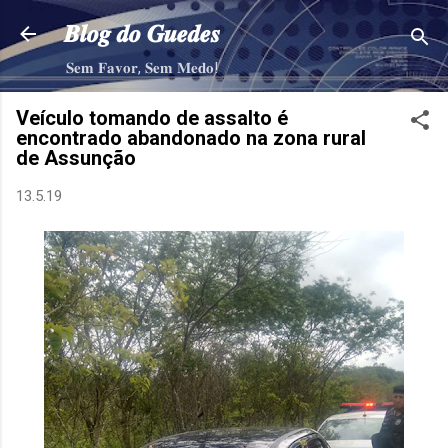
Pular para o conteúdo principal
𝑩𝒍𝒐𝒈 𝒅𝒐 𝑮𝒖𝒆𝒅𝒆𝒔
𝐒𝐞𝐦 𝐅𝐚𝐯𝐨𝐫, 𝐒𝐞𝐦 𝐌𝐞𝐝𝐨!
Veículo tomando de assalto é
encontrado abandonado na zona rural
de Assunção
13.5.19