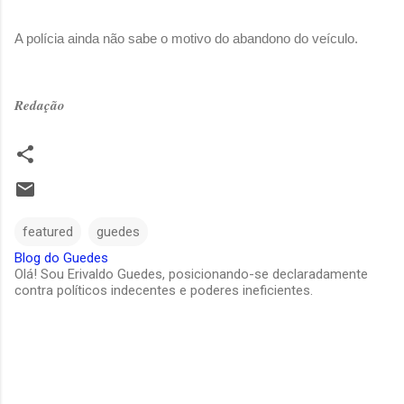
A polícia ainda não sabe o motivo do abandono do veículo.
Redação
featured
guedes
Blog do Guedes
Olá! Sou Erivaldo Guedes, posicionando-se declaradamente
contra políticos indecentes e poderes ineficientes.
C
o
m
e