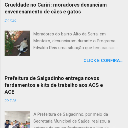
Crueldade no Cariri: moradores denunciam
envenenamento de cães e gatos
24.7.26
Moradores do bairro Alto da Serra, em
Monteiro, denunciaram durante o Programa
Edvaldo Reis uma situação que tem causado
revolta e indignação. Segundo os relatos, cães
CLICK E CONFIRA...
e gatos estariam sendo envenenados na
comunidade, provocando mortes marcadas
por intenso sofrimento dos animais. De acordo
Prefeitura de Salgadinho entrega novos
com uma moradora, os casos vêm se
fardamentos e kits de trabalho aos ACS e
repetindo e têm deixado a população
ACE
apreensiva. Ela contou que, na última quarta-
29.7.26
feira (22), um cachorro morreu exatamente em
frente à sua residência, em uma cena que
A Prefeitura de Salgadinho, por meio da
comoveu vizinhos e evidenciou a gravidade da
Secretaria Municipal de Saúde, realizou a
situação. Além da dor causada aos tutores dos
entrega de novos fardamentos e kits de