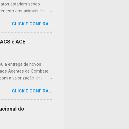
 gatos estariam sendo
imento dos animais. De
lação apreensiva. Ela
CLICK E CONFIRA...
frente à sua residência, em
 da dor causada aos
nidade, podendo atingir
s ACS e ACE
cias tóxicas deixadas em
ral nº 9.605/1998 (Lei de
 prevê pena de reclusão de
zou a entrega de novos
e aos Agentes de Combate
 com a valorização dos
de doenças e no
CLICK E CONFIRA...
its foram preparados para
ho, contribuindo para o
 entrega, o prefeito Erivan
acional do
de frente da saúde pública.
enham junto à população.
diferença todos os dias.