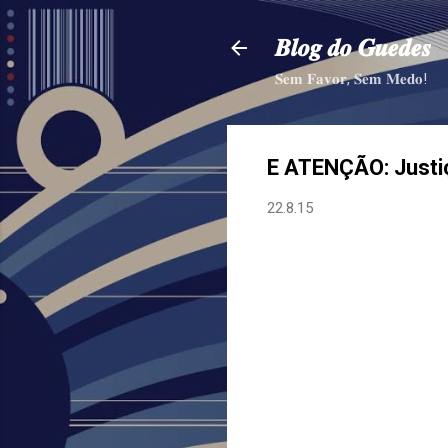
𝑩𝒍𝒐𝒈 𝒅𝒐 𝑮𝒖𝒆𝒅𝒆𝒔
𝐒𝐞𝐦 𝐅𝐚𝐯𝐨𝐫, 𝐒𝐞𝐦 𝐌𝐞𝐝𝐨!
E ATENÇÃO: Justiç
22.8.15