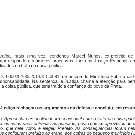
araíba, mais uma vez, condenou Marcel Nunes, ex-prefeito de 
stor responde a inúmeros processos, tanto na Justiça Estadual, c
idades no trato da coisa pública.
nº. 0000254-85.2014.815.0681, de autoria do Ministério Público da 
esponsabilidade. Na sentença, a Justiça chama a atenção para per
a coisa pública, que teria traído a confiança do povo da Prata.
a Justiça rechaçou os argumentos da defesa e concluiu, em resu
a. Apresenta personalidade irresponsável com o trato da coisa púb
tâncias estas são contrárias ao acusado, posto que se aproveitou do
o, que nele votou e elegeu Prefeito. As consequências foram nef
e configuram prejuízo ao erário, aos cofres do pequeno município (