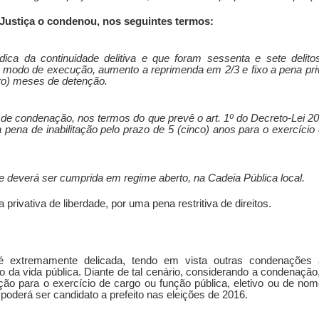
 Justiça o condenou, nos seguintes termos:
ídica da continuidade delitiva e que foram sessenta e sete deli
e modo de execução, aumento a reprimenda em 2/3 e fixo a pena priva
tro) meses de detenção.
e condenação, nos termos do que prevê o art. 1º do Decreto-Lei 20
o a pena de inabilitação pelo prazo de 5 (cinco) anos para o exercício
de deverá ser cumprida em regime aberto, na Cadeia Pública local.
a privativa de liberdade, por uma pena restritiva de direitos.
 é extremamente delicada, tendo em vista outras condenações 
da vida pública. Diante de tal cenário, considerando a condenação
ação para o exercício de cargo ou função pública, eletivo ou de no
oderá ser candidato a prefeito nas eleições de 2016.