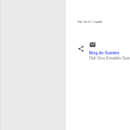
Com Cariri Ligado
Blog do Guedes
Olá! Sou Erivaldo Gu
C
o
m
e
n
t
á
r