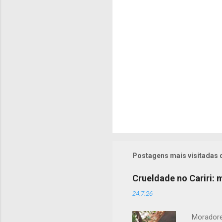
i
o
s
Postagens mais visitadas 
Crueldade no Cariri:
24.7.26
Moradore