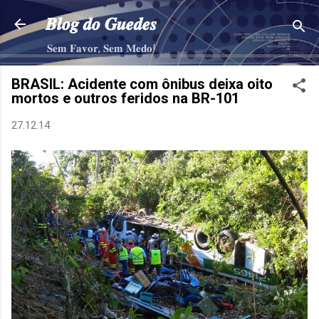
Pular para o conteúdo principal
𝑩𝒍𝒐𝒈 𝒅𝒐 𝑮𝒖𝒆𝒅𝒆𝒔
𝐒𝐞𝐦 𝐅𝐚𝐯𝐨𝐫, 𝐒𝐞𝐦 𝐌𝐞𝐝𝐨!
BRASIL: Acidente com ônibus deixa oito
mortos e outros feridos na BR-101
27.12.14