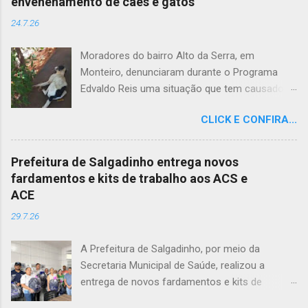
envenenamento de cães e gatos
24.7.26
Moradores do bairro Alto da Serra, em
Monteiro, denunciaram durante o Programa
Edvaldo Reis uma situação que tem causado
revolta e indignação. Segundo os relatos, cães
CLICK E CONFIRA...
e gatos estariam sendo envenenados na
comunidade, provocando mortes marcadas
por intenso sofrimento dos animais. De acordo
Prefeitura de Salgadinho entrega novos
com uma moradora, os casos vêm se
fardamentos e kits de trabalho aos ACS e
repetindo e têm deixado a população
ACE
apreensiva. Ela contou que, na última quarta-
29.7.26
feira (22), um cachorro morreu exatamente em
frente à sua residência, em uma cena que
A Prefeitura de Salgadinho, por meio da
comoveu vizinhos e evidenciou a gravidade da
Secretaria Municipal de Saúde, realizou a
situação. Além da dor causada aos tutores dos
entrega de novos fardamentos e kits de
animais, o envenenamento representa um risco
trabalho aos Agentes Comunitários de Saúde
para toda a comunidade, podendo atingir