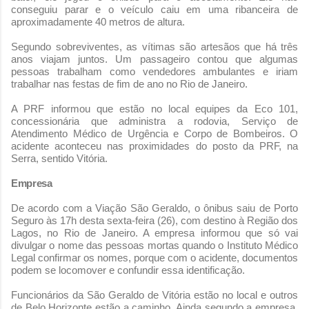
conseguiu parar e o veículo caiu em uma ribanceira de
aproximadamente 40 metros de altura.
Segundo sobreviventes, as vítimas são artesãos que há três
anos viajam juntos. Um passageiro contou que algumas
pessoas trabalham como vendedores ambulantes e iriam
trabalhar nas festas de fim de ano no Rio de Janeiro.
A PRF informou que estão no local equipes da Eco 101,
concessionária que administra a rodovia, Serviço de
Atendimento Médico de Urgência e Corpo de Bombeiros. O
acidente aconteceu nas proximidades do posto da PRF, na
Serra, sentido Vitória.
Empresa
De acordo com a Viação São Geraldo, o ônibus saiu de Porto
Seguro às 17h desta sexta-feira (26), com destino à Região dos
Lagos, no Rio de Janeiro. A empresa informou que só vai
divulgar o nome das pessoas mortas quando o Instituto Médico
Legal confirmar os nomes, porque com o acidente, documentos
podem se locomover e confundir essa identificação.
Funcionários da São Geraldo de Vitória estão no local e outros
de Belo Horizonte estão a caminho. Ainda segundo a empresa,