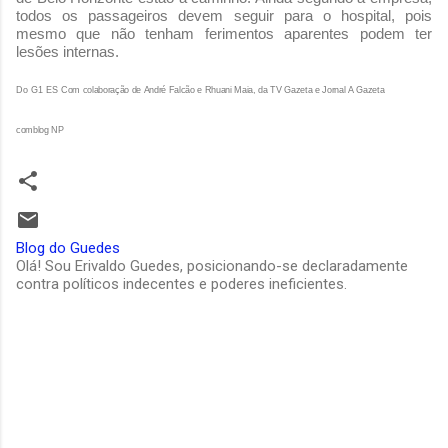
todos os passageiros devem seguir para o hospital, pois
mesmo que não tenham ferimentos aparentes podem ter
lesões internas.
Do G1 ES
Com colaboração de André Falcão e Rhuani Maia, da TV Gazeta e Jornal A Gazeta
comblog NP
Blog do Guedes
Olá! Sou Erivaldo Guedes, posicionando-se declaradamente
contra políticos indecentes e poderes ineficientes.
C
o
m
e
n