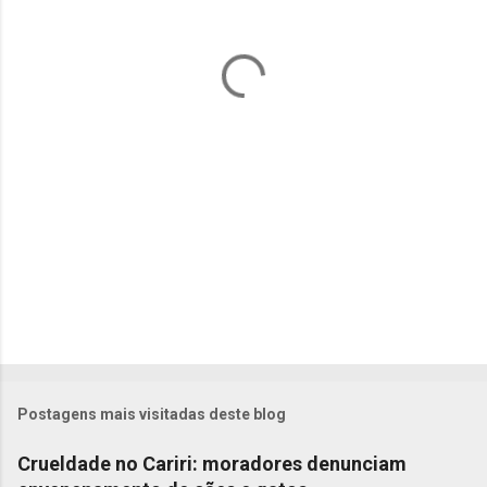
t
á
r
i
o
s
Postagens mais visitadas deste blog
Crueldade no Cariri: moradores denunciam