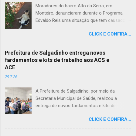
Moradores do bairro Alto da Serra, em
Monteiro, denunciaram durante o Programa
Edvaldo Reis uma situação que tem causado
revolta e indignação. Segundo os relatos, cães
CLICK E CONFIRA...
e gatos estariam sendo envenenados na
comunidade, provocando mortes marcadas
por intenso sofrimento dos animais. De acordo
Prefeitura de Salgadinho entrega novos
com uma moradora, os casos vêm se
fardamentos e kits de trabalho aos ACS e
repetindo e têm deixado a população
ACE
apreensiva. Ela contou que, na última quarta-
29.7.26
feira (22), um cachorro morreu exatamente em
frente à sua residência, em uma cena que
A Prefeitura de Salgadinho, por meio da
comoveu vizinhos e evidenciou a gravidade da
Secretaria Municipal de Saúde, realizou a
situação. Além da dor causada aos tutores dos
entrega de novos fardamentos e kits de
animais, o envenenamento representa um risco
trabalho aos Agentes Comunitários de Saúde
para toda a comunidade, podendo atingir
CLICK E CONFIRA...
(ACS) e aos Agentes de Combate às Endemias
outros animais e até crianças que, porventura,
(ACE). A iniciativa reforça o compromisso da
tenham contato com substâncias tóxicas
gestão municipal com a valorização dos