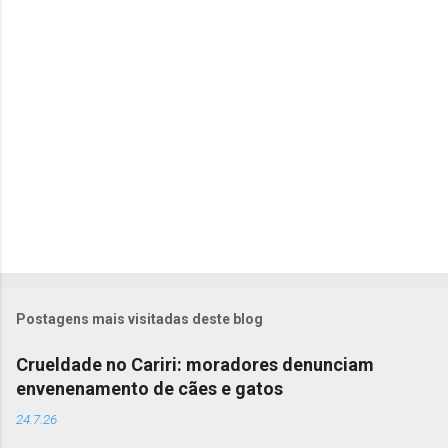
r
i
o
s
Postagens mais visitadas deste blog
Crueldade no Cariri: moradores denunciam
envenenamento de cães e gatos
24.7.26