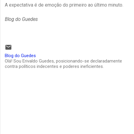
A expectativa é de emoção do primeiro ao último minuto.
Blog do Guedes
Blog do Guedes
Olá! Sou Erivaldo Guedes, posicionando-se declaradamente
contra políticos indecentes e poderes ineficientes.
C
o
m
e
n
t
á