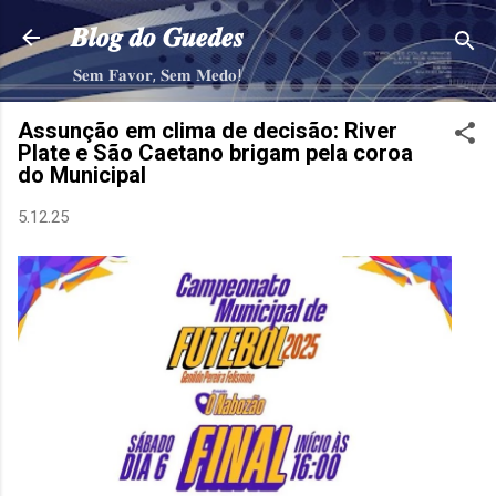
Pular para o conteúdo principal
𝑩𝒍𝒐𝒈 𝒅𝒐 𝑮𝒖𝒆𝒅𝒆𝒔
𝐒𝐞𝐦 𝐅𝐚𝐯𝐨𝐫, 𝐒𝐞𝐦 𝐌𝐞𝐝𝐨!
Assunção em clima de decisão: River
Plate e São Caetano brigam pela coroa
do Municipal
5.12.25