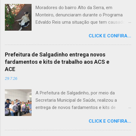
Moradores do bairro Alto da Serra, em
Monteiro, denunciaram durante o Programa
Edvaldo Reis uma situação que tem causado
revolta e indignação. Segundo os relatos, cães
CLICK E CONFIRA...
e gatos estariam sendo envenenados na
comunidade, provocando mortes marcadas
por intenso sofrimento dos animais. De acordo
Prefeitura de Salgadinho entrega novos
com uma moradora, os casos vêm se
fardamentos e kits de trabalho aos ACS e
repetindo e têm deixado a população
ACE
apreensiva. Ela contou que, na última quarta-
29.7.26
feira (22), um cachorro morreu exatamente em
frente à sua residência, em uma cena que
A Prefeitura de Salgadinho, por meio da
comoveu vizinhos e evidenciou a gravidade da
Secretaria Municipal de Saúde, realizou a
situação. Além da dor causada aos tutores dos
entrega de novos fardamentos e kits de
animais, o envenenamento representa um risco
trabalho aos Agentes Comunitários de Saúde
para toda a comunidade, podendo atingir
CLICK E CONFIRA...
(ACS) e aos Agentes de Combate às Endemias
outros animais e até crianças que, porventura,
(ACE). A iniciativa reforça o compromisso da
tenham contato com substâncias tóxicas