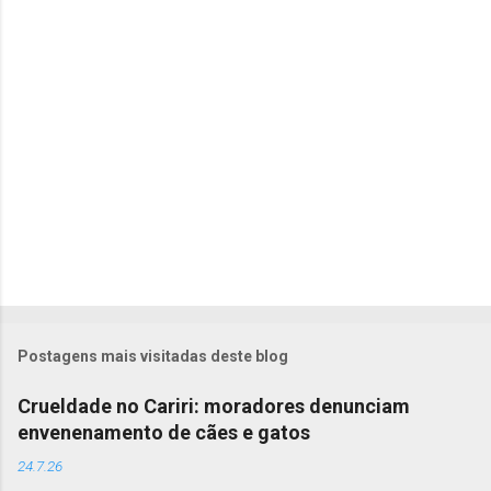
r
i
o
s
Postagens mais visitadas deste blog
Crueldade no Cariri: moradores denunciam
envenenamento de cães e gatos
24.7.26