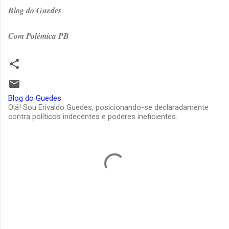
Blog do Guedes
Com Polêmica PB
Blog do Guedes
Olá! Sou Erivaldo Guedes, posicionando-se declaradamente
contra políticos indecentes e poderes ineficientes.
C
o
m
e
n
t
á