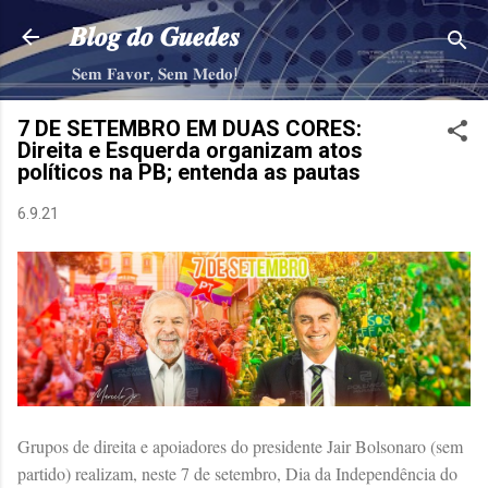
Pular para o conteúdo principal
𝑩𝒍𝒐𝒈 𝒅𝒐 𝑮𝒖𝒆𝒅𝒆𝒔
𝐒𝐞𝐦 𝐅𝐚𝐯𝐨𝐫, 𝐒𝐞𝐦 𝐌𝐞𝐝𝐨!
7 DE SETEMBRO EM DUAS CORES:
Direita e Esquerda organizam atos
políticos na PB; entenda as pautas
6.9.21
Grupos de direita e apoiadores do presidente Jair Bolsonaro (sem
partido) realizam, neste 7 de setembro, Dia da Independência do